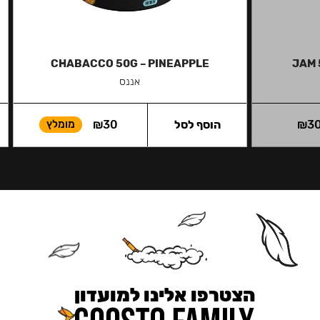
CHABACCO 50G – PINEAPPLE
JAM 
אננס
3
₪
הוסף לסל
30
₪
מומלץ
הצטרפו אלינו למועדון