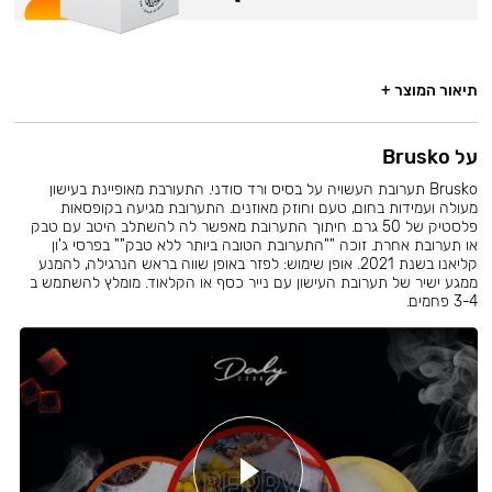
תיאור המוצר +
על Brusko
Brusko תערובת העשויה על בסיס ורד סודני. התעורבת מאופיינת בעישון
מעולה ועמידות בחום, טעם וחוזק מאוזנים. התערובת מגיעה בקופסאות
פלסטיק של 50 גרם. חיתוך התערובת מאפשר לה להשתלב היטב עם טבק
או תערובת אחרת. זוכה ""התערובת הטובה ביותר ללא טבק"" בפרסי ג'ון
קליאנו בשנת 2021. אופן שימוש: לפזר באופן שווה בראש הנרגילה, להמנע
ממגע ישיר של תערובת העישון עם נייר כסף או הקלאוד. מומלץ להשתמש ב
3-4 פחמים.