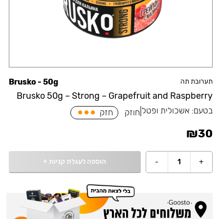
תערובת תה
Brusko - 50g
Brusko 50g – Strong – Grapefruit and Raspberry
בטעם:
אשכולית ופטל
|
חוזק
חזק
₪
30
הוספה לעגלת קניות
+
-
1
+