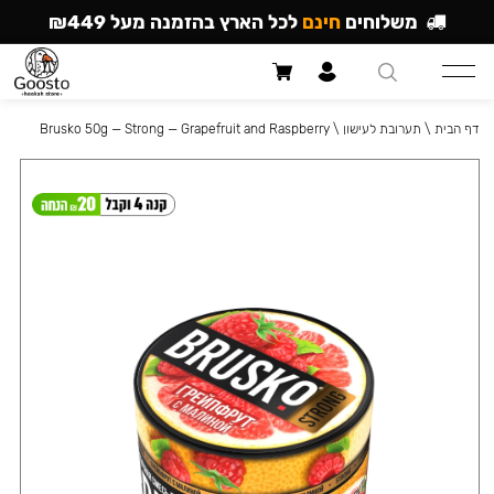
משלוחים
חינם
לכל הארץ בהזמנה מעל ₪449
דף הבית
\
תערובת לעישון
\
Brusko 50g — Strong — Grapefruit and Raspberry