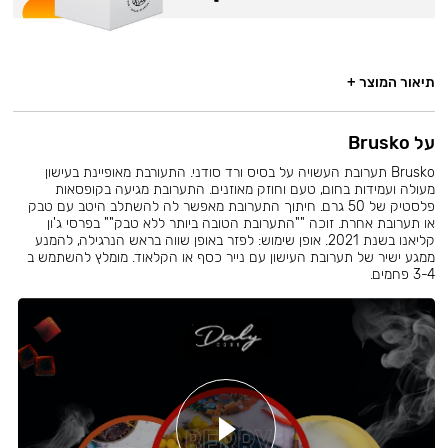
תיאור המוצר +
על Brusko
Brusko תערובת העשויה על בסיס ורד סודני. התעורבת מאופיינת בעישון
מעולה ועמידות בחום, טעם וחוזק מאוזנים. התערובת מגיעה בקופסאות
פלסטיק של 50 גרם. חיתוך התערובת מאפשר לה להשתלב היטב עם טבק
או תערובת אחרת. זוכה ""התערובת הטובה ביותר ללא טבק"" בפרסי ג'ון
קליאנו בשנת 2021. אופן שימוש: לפזר באופן שווה בראש הנרגילה, להמנע
ממגע ישיר של תערובת העישון עם נייר כסף או הקלאוד. מומלץ להשתמש ב
3-4 פחמים.