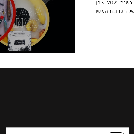
זוכה ""התערובת הטובה ביותר ללא טבק"" בפרסי ג'ון קליאנו בשנת 2021. אופן
של תערובת העישון