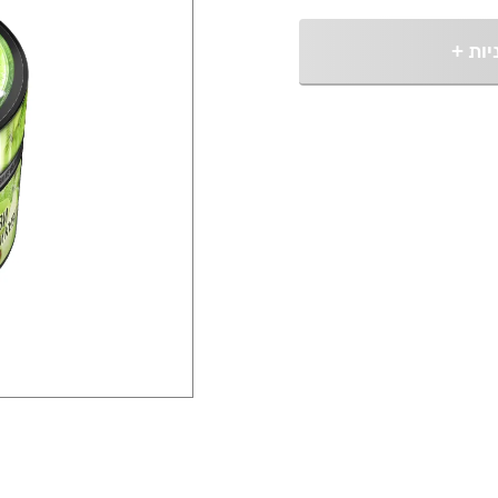
יות
+