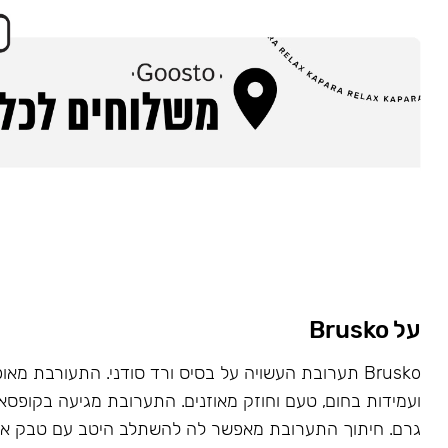
על Brusko
Brusko תערובת העשויה על בסיס ורד סודני. התעורבת מאו
גרם. חיתוך התערובת מאפשר לה להשתלב היטב עם טבק או