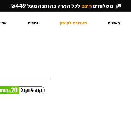
משלוחים
חינם
לכל הארץ בהזמנה מעל ₪449
ראשים
תערובת לעישון
גחלים
אביז