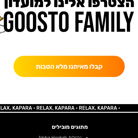
הצטרפו אלינו למועדון
כאן מקבלים יותר — הטבות, עדכונים והפתעות בלעדיות.
קבלו מאיתנו מלא הטבות
 KAPARA •
RELAX, KAPARA •
RELAX, KAPARA •
מתוגים מובילים
נרגילות Alpha Hookah