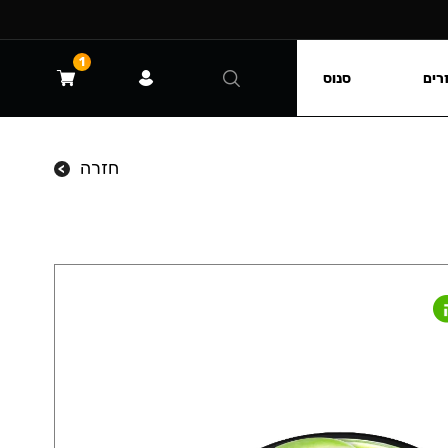
1
רים
סנוס
חזרה