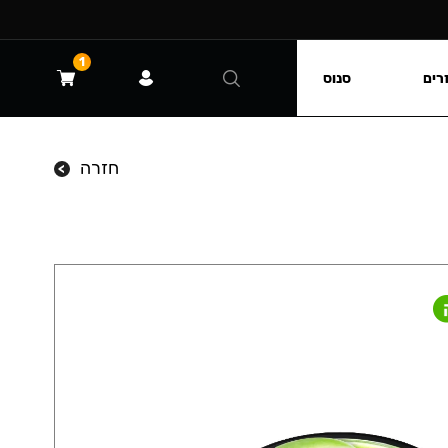
1
רים
סנוס
חזרה