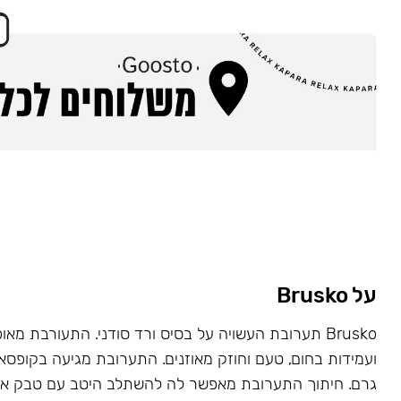
על Brusko
Brusko תערובת העשויה על בסיס ורד סודני. התעורבת מאו
גרם. חיתוך התערובת מאפשר לה להשתלב היטב עם טבק או