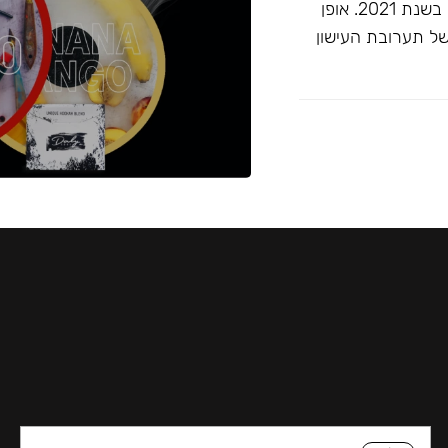
זוכה ""התערובת הטובה ביותר ללא טבק"" בפרסי ג'ון קליאנו בשנת 2021. אופן
של תערובת העישון