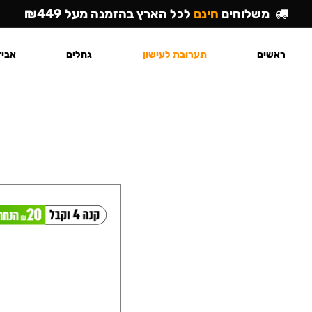
משלוחים
חינם
לכל הארץ בהזמנה מעל ₪449
ראשים
תערובת לעישון
גחלים
אביז