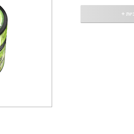
יות
+