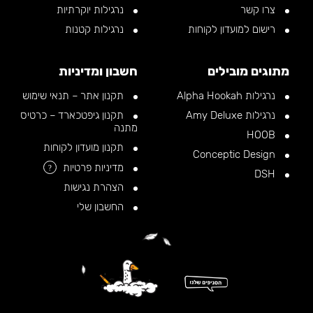
צרו קשר
נרגילות יוקרתיות
רישום למועדון לקוחות
נרגילות קטנות
מתוגים מובילים
חשבון ומדיניות
נרגילות Alpha Hookah
תקנון אתר – תנאי שימוש
נרגילות Amy Deluxe
תקנון גיפטכארד – כרטיס
מתנה
HOOB
תקנון מועדון לקוחות
Conceptic Design
מדיניות פרטיות
?
DSH
הצהרת נגישות
החשבון שלי