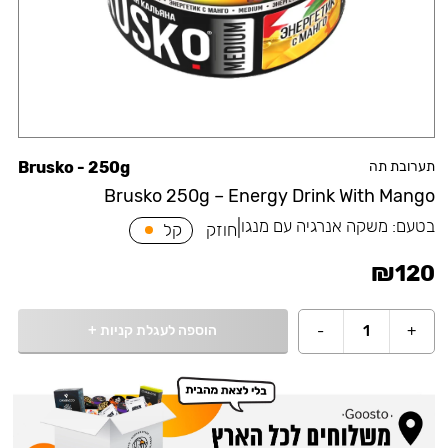
תערובת תה
Brusko - 250g
Brusko 250g – Energy Drink With Mango
בטעם:
משקה אנרגיה עם מנגו
|
חוזק
קל
₪
120
הוספה לעגלת קניות
+
-
1
+