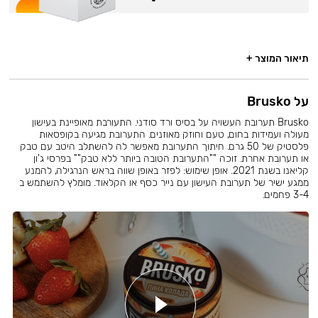
תיאור המוצר +
על Brusko
Brusko תערובת העשויה על בסיס ורד סודני. התעורבת מאופיינת בעישון
מעולה ועמידות בחום, טעם וחוזק מאוזנים. התערובת מגיעה בקופסאות
פלסטיק של 50 גרם. חיתוך התערובת מאפשר לה להשתלב היטב עם טבק
או תערובת אחרת. זוכה ""התערובת הטובה ביותר ללא טבק"" בפרסי ג'ון
קליאנו בשנת 2021. אופן שימוש: לפזר באופן שווה בראש הנרגילה, להמנע
ממגע ישיר של תערובת העישון עם נייר כסף או הקלאוד. מומלץ להשתמש ב
3-4 פחמים.