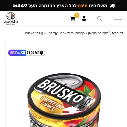
משלוחים
חינם
לכל הארץ בהזמנה מעל ₪449
1
דף הבית
\
תערובת לעישון
\
Brusko 250g – Energy Drink With Mango