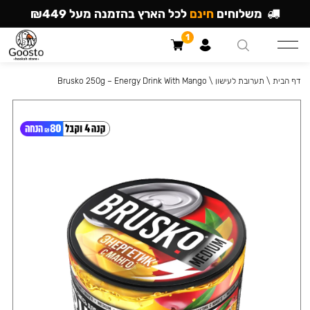
משלוחים
חינם
לכל הארץ בהזמנה מעל ₪449
1
דף הבית
\
תערובת לעישון
\
Brusko 250g – Energy Drink With Mango