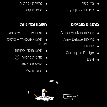
צרו קשר
נרגילות יוקרתיות
רישום למועדון לקוחות
נרגילות קטנות
מתוגים מובילים
חשבון ומדיניות
נרגילות Alpha Hookah
תקנון אתר – תנאי שימוש
נרגילות Amy Deluxe
תקנון גיפטכארד – כרטיס
מתנה
HOOB
תקנון מועדון לקוחות
Conceptic Design
מדיניות פרטיות
?
DSH
הצהרת נגישות
החשבון שלי