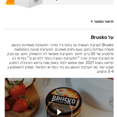
תיאור המוצר +
על Brusko
Brusko תערובת העשויה על בסיס ורד סודני. התעורבת מאופיינת בעישון
מעולה ועמידות בחום, טעם וחוזק מאוזנים. התערובת מגיעה בקופסאות
פלסטיק של 50 גרם. חיתוך התערובת מאפשר לה להשתלב היטב עם טבק
או תערובת אחרת. זוכה ""התערובת הטובה ביותר ללא טבק"" בפרסי ג'ון
קליאנו בשנת 2021. אופן שימוש: לפזר באופן שווה בראש הנרגילה, להמנע
ממגע ישיר של תערובת העישון עם נייר כסף או הקלאוד. מומלץ להשתמש ב
3-4 פחמים.