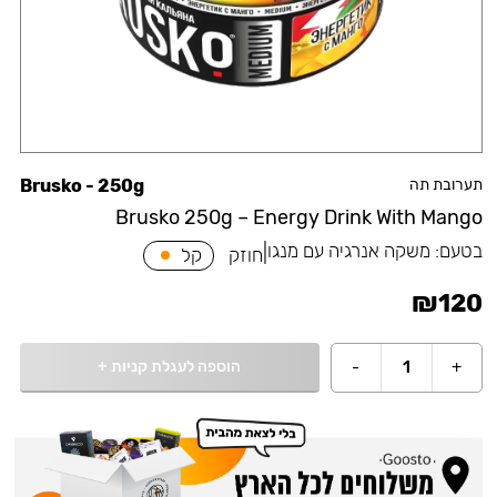
תערובת תה
Brusko - 250g
Brusko 250g – Energy Drink With Mango
בטעם:
משקה אנרגיה עם מנגו
|
חוזק
קל
₪
120
הוספה לעגלת קניות
+
-
1
+