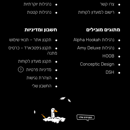
צרו קשר
נרגילות יוקרתיות
רישום למועדון לקוחות
נרגילות קטנות
מתוגים מובילים
חשבון ומדיניות
נרגילות Alpha Hookah
תקנון אתר – תנאי שימוש
נרגילות Amy Deluxe
תקנון גיפטכארד – כרטיס
מתנה
HOOB
תקנון מועדון לקוחות
Conceptic Design
מדיניות פרטיות
?
DSH
הצהרת נגישות
החשבון שלי