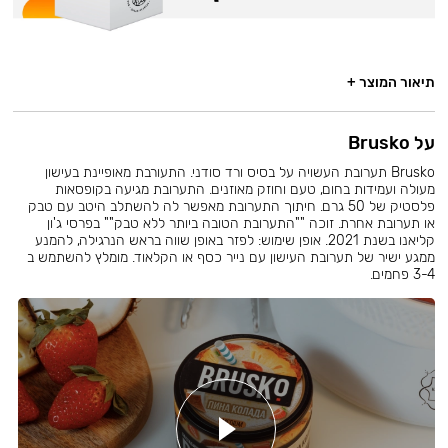
תיאור המוצר +
על Brusko
Brusko תערובת העשויה על בסיס ורד סודני. התעורבת מאופיינת בעישון
מעולה ועמידות בחום, טעם וחוזק מאוזנים. התערובת מגיעה בקופסאות
פלסטיק של 50 גרם. חיתוך התערובת מאפשר לה להשתלב היטב עם טבק
או תערובת אחרת. זוכה ""התערובת הטובה ביותר ללא טבק"" בפרסי ג'ון
קליאנו בשנת 2021. אופן שימוש: לפזר באופן שווה בראש הנרגילה, להמנע
ממגע ישיר של תערובת העישון עם נייר כסף או הקלאוד. מומלץ להשתמש ב
3-4 פחמים.