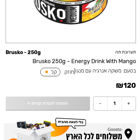
תערובת תה
Brusko - 250g
Brusko 250g – Energy Drink With Mango
בטעם:
משקה אנרגיה עם מנגו
|
חוזק
קל
₪
120
הוספה לעגלת קניות
+
-
1
+