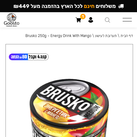
משלוחים
חינם
לכל הארץ בהזמנה מעל ₪449
1
דף הבית
\
תערובת לעישון
\
Brusko 250g – Energy Drink With Mango