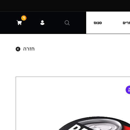
1
רים
סנוס
חזרה