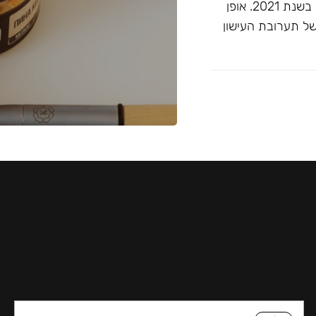
זוכה ""התערובת הטובה ביותר ללא טבק"" בפרסי ג'ון קליאנו בשנת 2021. אופן
של תערובת העישון