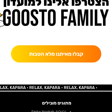
הצטרפו אלינו למועדון
כאן מקבלים יותר — הטבות, עדכונים והפתעות בלעדיות.
קבלו מאיתנו מלא הטבות
 KAPARA •
RELAX, KAPARA •
RELAX, KAPARA •
מתוגים מובילים
נרגילות Alpha Hookah