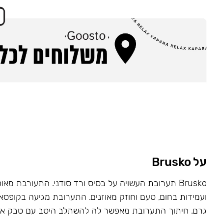
על Brusko
Brusko תערובת העשויה על בסיס ורד סודני. התעורבת מאו
גרם. חיתוך התערובת מאפשר לה להשתלב היטב עם טבק או