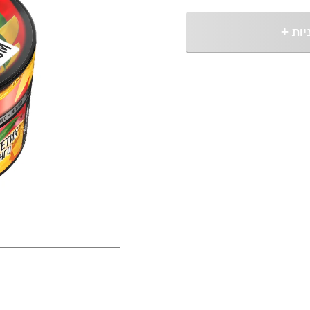
יות
+