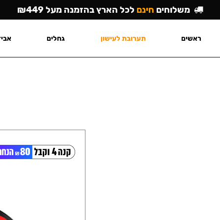
משלוחים
חינם
לכל הארץ בהזמנה מעל ₪449
ראשים
תערובת לעישון
גחלים
אביז