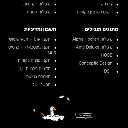
צרו קשר
נרגילות יוקרתיות
רישום למועדון לקוחות
נרגילות קטנות
מתוגים מובילים
חשבון ומדיניות
נרגילות Alpha Hookah
תקנון אתר – תנאי שימוש
נרגילות Amy Deluxe
תקנון גיפטכארד – כרטיס
מתנה
HOOB
תקנון מועדון לקוחות
Conceptic Design
מדיניות פרטיות
?
DSH
הצהרת נגישות
החשבון שלי