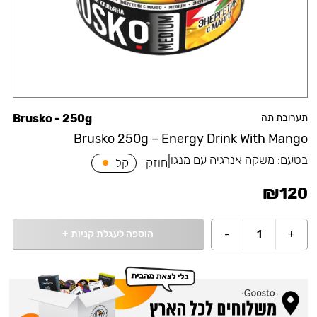
תערובת תה
Brusko - 250g
Brusko 250g – Energy Drink With Mango
בטעם:
משקה אנרגיה עם מנגו
|
חוזק
קל
₪
120
הוספה לעגלת קניות
+
-
1
+