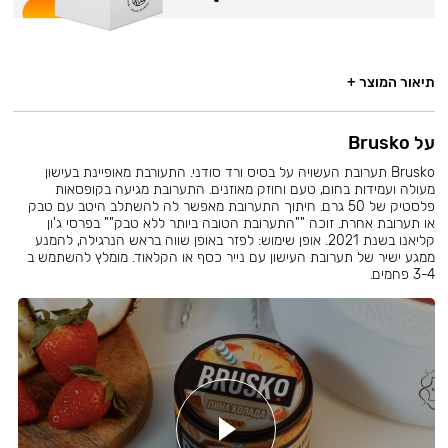
תיאור המוצר +
על Brusko
Brusko תערובת העשויה על בסיס ורד סודני. התעורבת מאופיינת בעישון
מעולה ועמידות בחום, טעם וחוזק מאוזנים. התערובת מגיעה בקופסאות
פלסטיק של 50 גרם. חיתוך התערובת מאפשר לה להשתלב היטב עם טבק
או תערובת אחרת. זוכה ""התערובת הטובה ביותר ללא טבק"" בפרסי ג'ון
קליאנו בשנת 2021. אופן שימוש: לפזר באופן שווה בראש הנרגילה, להמנע
ממגע ישיר של תערובת העישון עם נייר כסף או הקלאוד. מומלץ להשתמש ב
3-4 פחמים.