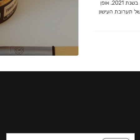
זוכה ""התערובת הטובה ביותר ללא טבק"" בפרסי ג'ון קליאנו בשנת 2021. אופן
של תערובת העישון