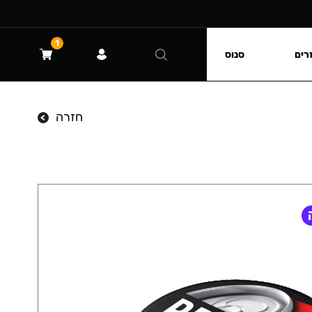
1
רים
סנוס
חזרה