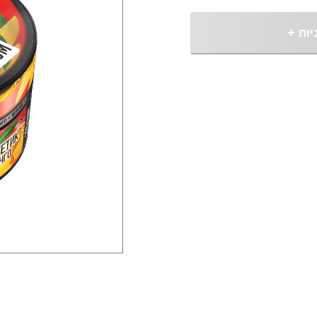
יות
+