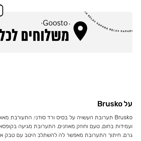
על Brusko
Brusko תערובת העשויה על בסיס ורד סודני. התעורבת מאו
גרם. חיתוך התערובת מאפשר לה להשתלב היטב עם טבק או