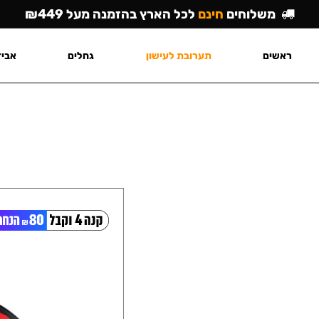
משלוחים
חינם
לכל הארץ בהזמנה מעל ₪449
ראשים
תערובת לעישון
גחלים
אביז