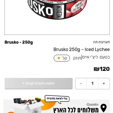
תערובת תה
Brusko - 250g
Brusko 250g – Iced Lychee
בטעם:
ליצ'י אייס
|
חוזק
קל
₪
120
הוספה לעגלת קניות
+
-
1
+