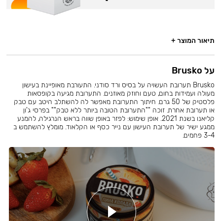
תיאור המוצר +
על Brusko
Brusko תערובת העשויה על בסיס ורד סודני. התעורבת מאופיינת בעישון
מעולה ועמידות בחום, טעם וחוזק מאוזנים. התערובת מגיעה בקופסאות
פלסטיק של 50 גרם. חיתוך התערובת מאפשר לה להשתלב היטב עם טבק
או תערובת אחרת. זוכה ""התערובת הטובה ביותר ללא טבק"" בפרסי ג'ון
קליאנו בשנת 2021. אופן שימוש: לפזר באופן שווה בראש הנרגילה, להמנע
ממגע ישיר של תערובת העישון עם נייר כסף או הקלאוד. מומלץ להשתמש ב
3-4 פחמים.