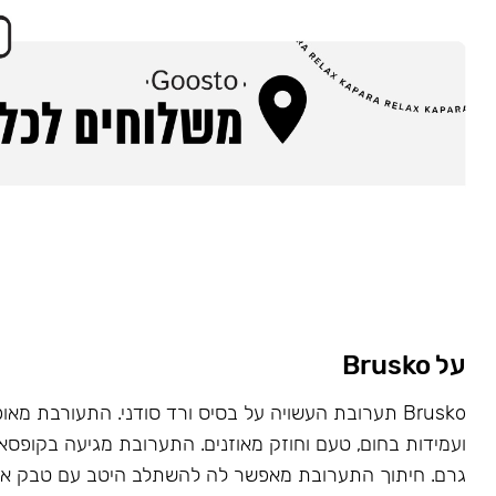
על Brusko
Brusko תערובת העשויה על בסיס ורד סודני. התעורבת מאו
גרם. חיתוך התערובת מאפשר לה להשתלב היטב עם טבק או