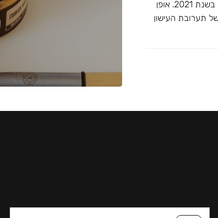
זוכה ""התערובת הטובה ביותר ללא טבק"" בפרסי ג'ון קליאנו בשנת 2021. אופן
של תערובת העישון