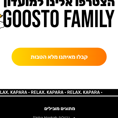
הצטרפו אלינו למועדון
כאן מקבלים יותר — הטבות, עדכונים והפתעות בלעדיות.
קבלו מאיתנו מלא הטבות
 KAPARA •
RELAX, KAPARA •
RELAX, KAPARA •
מתוגים מובילים
נרגילות Alpha Hookah