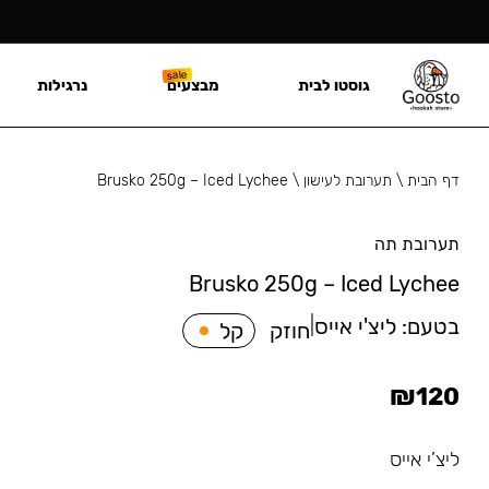
גוסטו לבית
מבצעים
נרגילות
דף הבית
\
תערובת לעישון
\
Brusko 250g – Iced Lychee
תערובת תה
Brusko 250g – Iced Lychee
בטעם:
ליצ'י אייס
|
חוזק
קל
₪
120
ליצ’י אייס