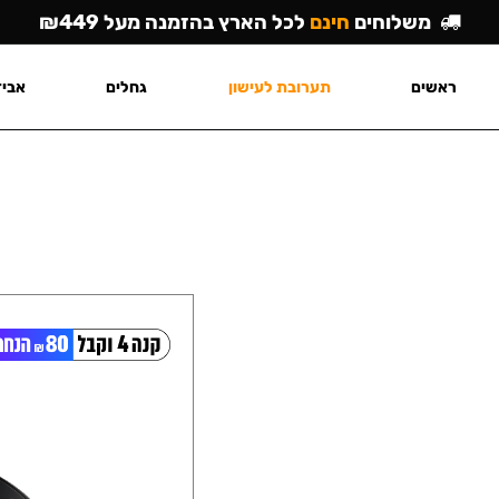
משלוחים
חינם
לכל הארץ בהזמנה מעל ₪449
ראשים
תערובת לעישון
גחלים
אביז