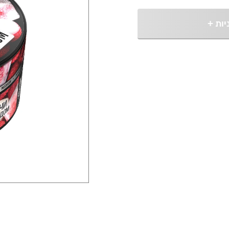
יות
+