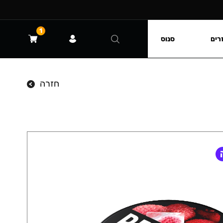
1
רים
סנוס
חזרה