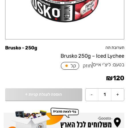
תערובת תה
Brusko - 250g
Brusko 250g – Iced Lychee
בטעם:
ליצ'י אייס
|
חוזק
קל
₪
120
הוספה לעגלת קניות
+
-
1
+