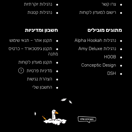
צרו קשר
נרגילות יוקרתיות
רישום למועדון לקוחות
נרגילות קטנות
מתוגים מובילים
חשבון ומדיניות
נרגילות Alpha Hookah
תקנון אתר – תנאי שימוש
נרגילות Amy Deluxe
תקנון גיפטכארד – כרטיס
מתנה
HOOB
תקנון מועדון לקוחות
Conceptic Design
מדיניות פרטיות
?
DSH
הצהרת נגישות
החשבון שלי