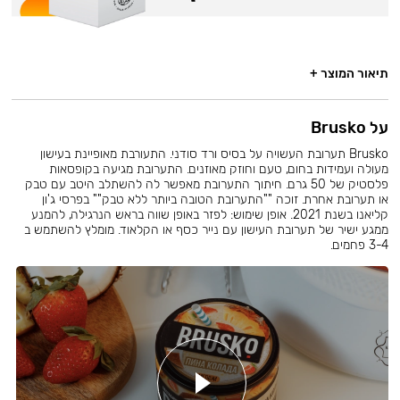
תיאור המוצר +
על Brusko
Brusko תערובת העשויה על בסיס ורד סודני. התעורבת מאופיינת בעישון
מעולה ועמידות בחום, טעם וחוזק מאוזנים. התערובת מגיעה בקופסאות
פלסטיק של 50 גרם. חיתוך התערובת מאפשר לה להשתלב היטב עם טבק
או תערובת אחרת. זוכה ""התערובת הטובה ביותר ללא טבק"" בפרסי ג'ון
קליאנו בשנת 2021. אופן שימוש: לפזר באופן שווה בראש הנרגילה, להמנע
ממגע ישיר של תערובת העישון עם נייר כסף או הקלאוד. מומלץ להשתמש ב
3-4 פחמים.