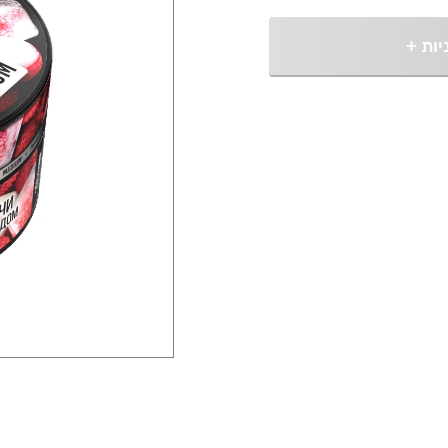
יות
+