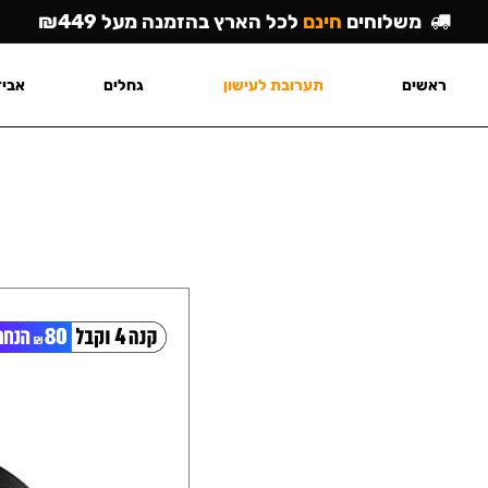
משלוחים
חינם
לכל הארץ בהזמנה מעל ₪449
ראשים
תערובת לעישון
גחלים
אביז