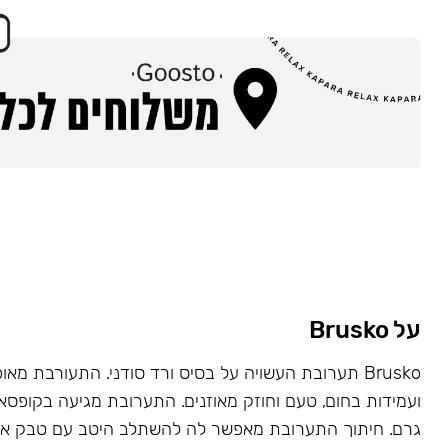
על Brusko
Brusko תערובת העשויה על בסיס ורד סודני. התעורבת מאו
גרם. חיתוך התערובת מאפשר לה להשתלב היטב עם טבק או