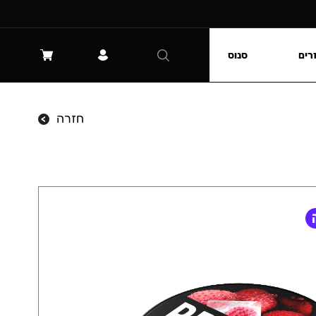
רים
סנוס
חזרה