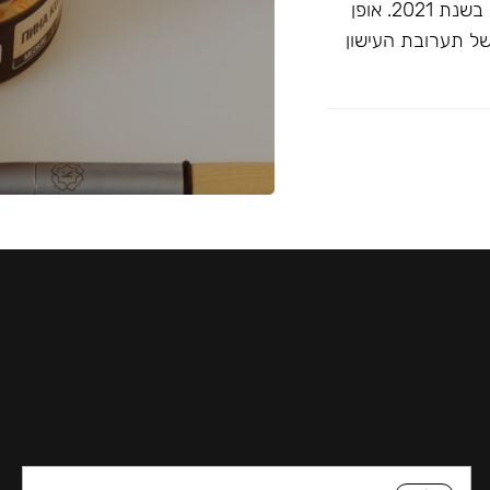
זוכה ""התערובת הטובה ביותר ללא טבק"" בפרסי ג'ון קליאנו בשנת 2021. אופן
של תערובת העישון