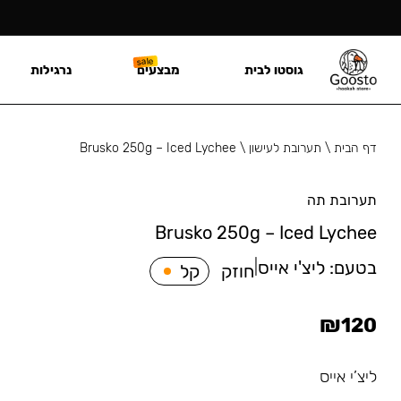
גוסטו לבית
מבצעים
נרגילות
דף הבית
\
תערובת לעישון
\
Brusko 250g – Iced Lychee
תערובת תה
Brusko 250g – Iced Lychee
בטעם:
ליצ'י אייס
|
חוזק
קל
₪
120
ליצ’י אייס