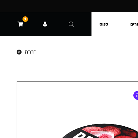
1
רים
סנוס
חזרה