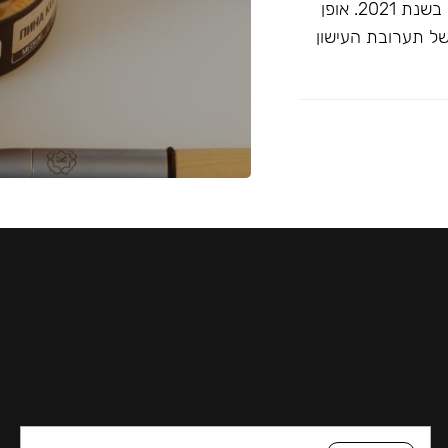
זוכה ""התערובת הטובה ביותר ללא טבק"" בפרסי ג'ון קליאנו בשנת 2021. אופן
של תערובת העישון