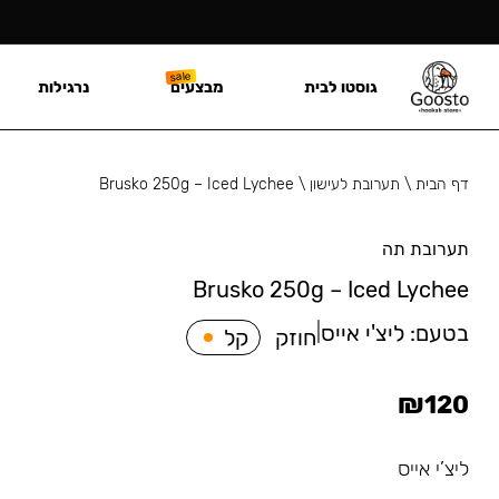
גוסטו לבית
מבצעים
נרגילות
דף הבית
\
תערובת לעישון
\
Brusko 250g – Iced Lychee
תערובת תה
Brusko 250g – Iced Lychee
בטעם:
ליצ'י אייס
|
חוזק
קל
₪
120
ליצ’י אייס