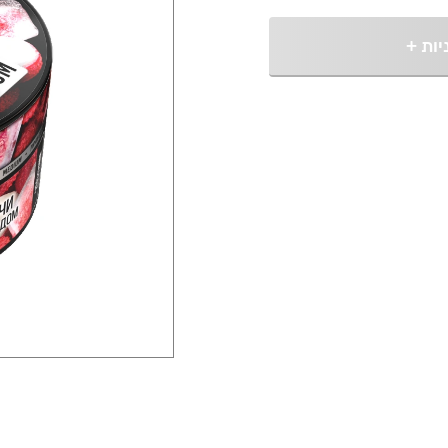
יות
+