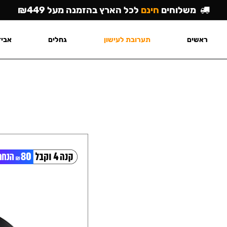
משלוחים
חינם
לכל הארץ בהזמנה מעל ₪449
ראשים
תערובת לעישון
גחלים
אביז