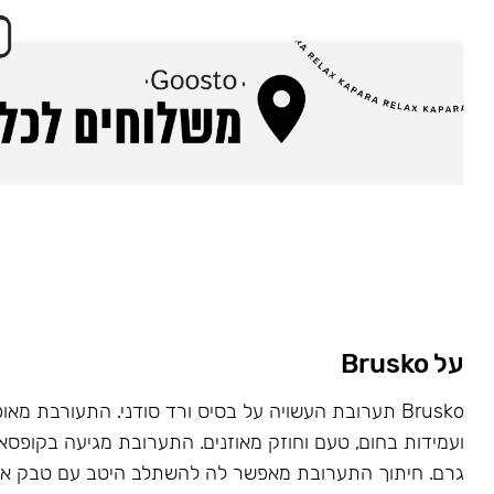
על Brusko
Brusko תערובת העשויה על בסיס ורד סודני. התעורבת מאו
גרם. חיתוך התערובת מאפשר לה להשתלב היטב עם טבק או