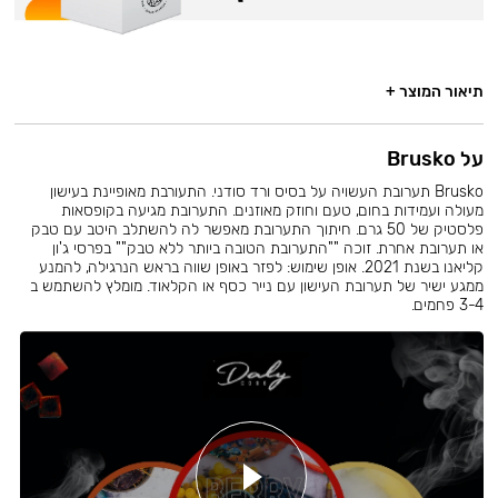
תיאור המוצר +
על Brusko
Brusko תערובת העשויה על בסיס ורד סודני. התעורבת מאופיינת בעישון
מעולה ועמידות בחום, טעם וחוזק מאוזנים. התערובת מגיעה בקופסאות
פלסטיק של 50 גרם. חיתוך התערובת מאפשר לה להשתלב היטב עם טבק
או תערובת אחרת. זוכה ""התערובת הטובה ביותר ללא טבק"" בפרסי ג'ון
קליאנו בשנת 2021. אופן שימוש: לפזר באופן שווה בראש הנרגילה, להמנע
ממגע ישיר של תערובת העישון עם נייר כסף או הקלאוד. מומלץ להשתמש ב
3-4 פחמים.