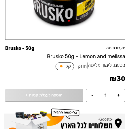
תערובת תה
Brusko - 50g
Brusko 50g – Lemon and melissa
בטעם:
לימון ומליסה
|
חוזק
קל
₪
30
הוספה לעגלת קניות
+
-
1
+