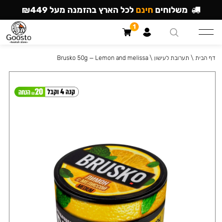
משלוחים
חינם
לכל הארץ בהזמנה מעל ₪449
1
דף הבית
\
תערובת לעישון
\
Brusko 50g — Lemon and melissa