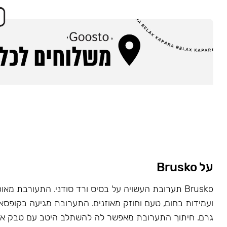
על Brusko
Brusko תערובת העשויה על בסיס ורד סודני. התעורבת מאו
גרם. חיתוך התערובת מאפשר לה להשתלב היטב עם טבק או