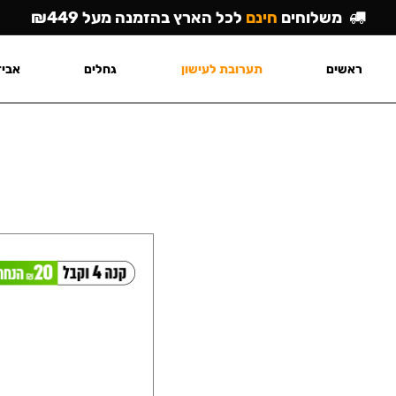
משלוחים
חינם
לכל הארץ בהזמנה מעל ₪449
ראשים
תערובת לעישון
גחלים
אביז