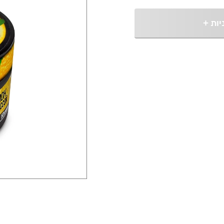
יות
+