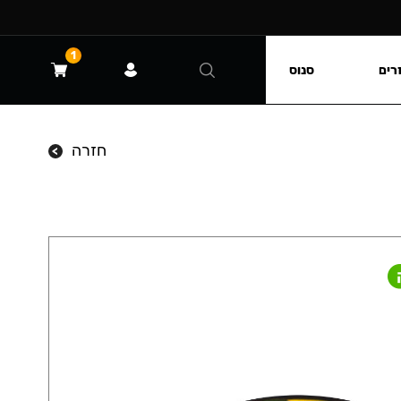
1
רים
סנוס
חזרה