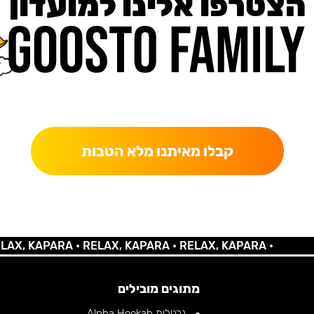
הצטרפו אלינו למועדון
כאן מקבלים יותר — הטבות, עדכונים והפתעות בלעדיות.
קבלו מאיתנו מלא הטבות
 KAPARA •
RELAX, KAPARA •
RELAX, KAPARA •
מתוגים מובילים
נרגילות Alpha Hookah