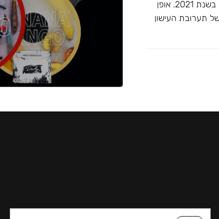
זוכה ""התערובת הטובה ביותר ללא טבק"" בפרסי ג'ון קליאנו בשנת 2021. אופן
של תערובת העישון