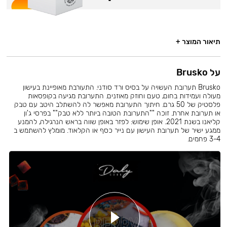
תיאור המוצר +
על Brusko
Brusko תערובת העשויה על בסיס ורד סודני. התעורבת מאופיינת בעישון
מעולה ועמידות בחום, טעם וחוזק מאוזנים. התערובת מגיעה בקופסאות
פלסטיק של 50 גרם. חיתוך התערובת מאפשר לה להשתלב היטב עם טבק
או תערובת אחרת. זוכה ""התערובת הטובה ביותר ללא טבק"" בפרסי ג'ון
קליאנו בשנת 2021. אופן שימוש: לפזר באופן שווה בראש הנרגילה, להמנע
ממגע ישיר של תערובת העישון עם נייר כסף או הקלאוד. מומלץ להשתמש ב
3-4 פחמים.