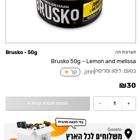
תערובת תה
Brusko - 50g
Brusko 50g – Lemon and melissa
בטעם:
לימון ומליסה
|
חוזק
קל
₪
30
הוספה לעגלת קניות
+
-
1
+