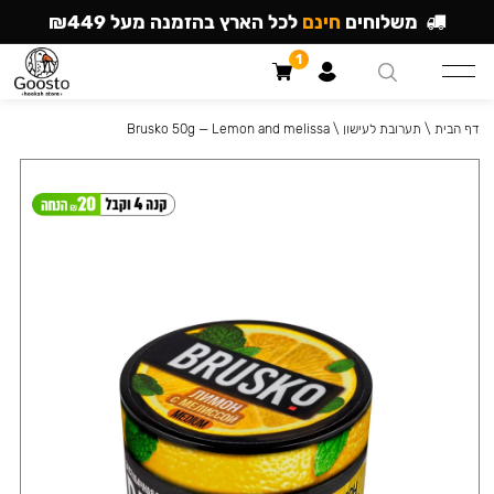
משלוחים
חינם
לכל הארץ בהזמנה מעל ₪449
1
דף הבית
\
תערובת לעישון
\
Brusko 50g — Lemon and melissa