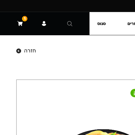
1
רים
סנוס
חזרה