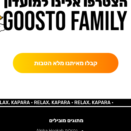
הצטרפו אלינו למועדון
כאן מקבלים יותר — הטבות, עדכונים והפתעות בלעדיות.
קבלו מאיתנו מלא הטבות
 KAPARA •
RELAX, KAPARA •
RELAX, KAPARA •
מתוגים מובילים
נרגילות Alpha Hookah