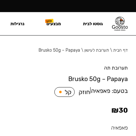
גוסטו לבית
מבצעים
נרגילות
דף הבית
\
תערובת לעישון
\
Brusko 50g – Papaya
תערובת תה
Brusko 50g – Papaya
בטעם:
פאפאיה
|
חוזק
קל
₪
30
פאפאיה