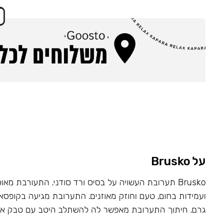
על Brusko
Brusko תערובת העשויה על בסיס ורד סודני. התעורבת מאו
גרם. חיתוך התערובת מאפשר לה להשתלב היטב עם טבק או