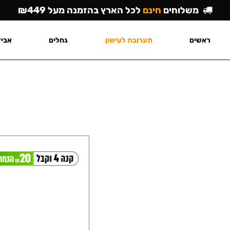
משלוחים
חינם
לכל הארץ בהזמנה מעל ₪449
ראשים
תערובת לעישון
גחלים
אביז