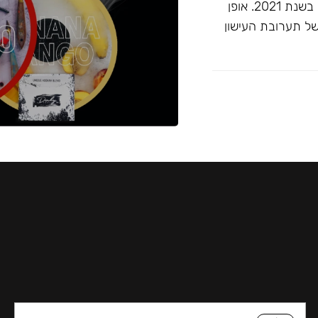
זוכה ""התערובת הטובה ביותר ללא טבק"" בפרסי ג'ון קליאנו בשנת 2021. אופן
של תערובת העישון