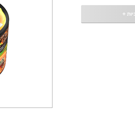
יות
+