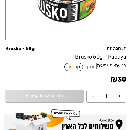
תערובת תה
Brusko - 50g
Brusko 50g – Papaya
בטעם:
פאפאיה
|
חוזק
קל
₪
30
הוספה לעגלת קניות
+
-
1
+