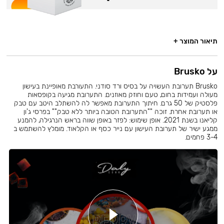
תיאור המוצר +
על Brusko
Brusko תערובת העשויה על בסיס ורד סודני. התעורבת מאופיינת בעישון
מעולה ועמידות בחום, טעם וחוזק מאוזנים. התערובת מגיעה בקופסאות
פלסטיק של 50 גרם. חיתוך התערובת מאפשר לה להשתלב היטב עם טבק
או תערובת אחרת. זוכה ""התערובת הטובה ביותר ללא טבק"" בפרסי ג'ון
קליאנו בשנת 2021. אופן שימוש: לפזר באופן שווה בראש הנרגילה, להמנע
ממגע ישיר של תערובת העישון עם נייר כסף או הקלאוד. מומלץ להשתמש ב
3-4 פחמים.