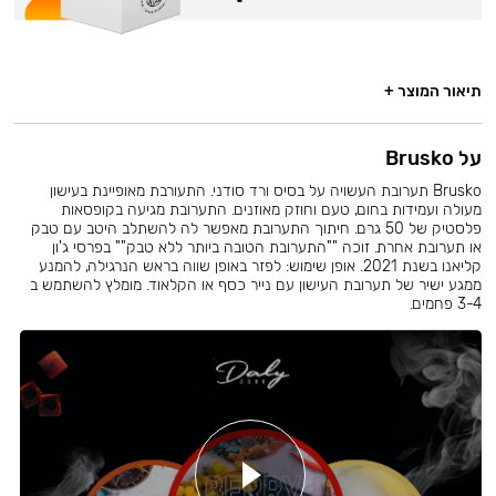
תיאור המוצר +
על Brusko
Brusko תערובת העשויה על בסיס ורד סודני. התעורבת מאופיינת בעישון
מעולה ועמידות בחום, טעם וחוזק מאוזנים. התערובת מגיעה בקופסאות
פלסטיק של 50 גרם. חיתוך התערובת מאפשר לה להשתלב היטב עם טבק
או תערובת אחרת. זוכה ""התערובת הטובה ביותר ללא טבק"" בפרסי ג'ון
קליאנו בשנת 2021. אופן שימוש: לפזר באופן שווה בראש הנרגילה, להמנע
ממגע ישיר של תערובת העישון עם נייר כסף או הקלאוד. מומלץ להשתמש ב
3-4 פחמים.