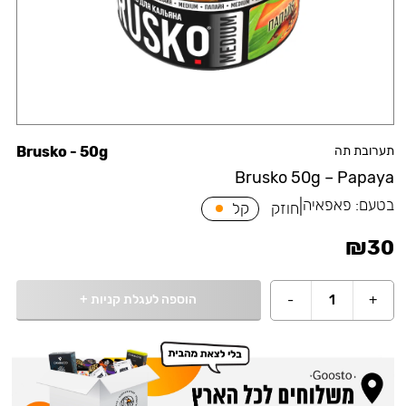
תערובת תה
Brusko - 50g
Brusko 50g – Papaya
בטעם:
פאפאיה
|
חוזק
קל
₪
30
הוספה לעגלת קניות
+
-
1
+