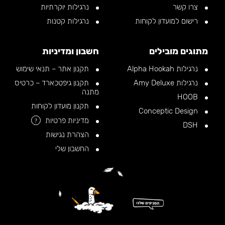
צרו קשר
נרגילות יוקרתיות
רישום למועדון לקוחות
נרגילות קטנות
מתוגים מובילים
חשבון ומדיניות
נרגילות Alpha Hookah
תקנון אתר – תנאי שימוש
נרגילות Amy Deluxe
תקנון גיפטכארד – כרטיס
מתנה
HOOB
תקנון מועדון לקוחות
Conceptic Design
מדיניות פרטיות
?
DSH
הצהרת נגישות
החשבון שלי