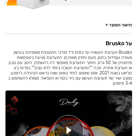
תיאור המוצר +
על Brusko
Brusko תערובת העשויה על בסיס ורד סודני. התעורבת מאופיינת בעישון
מעולה ועמידות בחום, טעם וחוזק מאוזנים. התערובת מגיעה בקופסאות
פלסטיק של 50 גרם. חיתוך התערובת מאפשר לה להשתלב היטב עם טבק
או תערובת אחרת. זוכה ""התערובת הטובה ביותר ללא טבק"" בפרסי ג'ון
קליאנו בשנת 2021. אופן שימוש: לפזר באופן שווה בראש הנרגילה, להמנע
ממגע ישיר של תערובת העישון עם נייר כסף או הקלאוד. מומלץ להשתמש ב
3-4 פחמים.