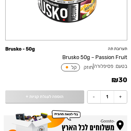
תערובת תה
Brusko - 50g
Brusko 50g – Passion Fruit
בטעם:
פסיפלורה
|
חוזק
קל
₪
30
הוספה לעגלת קניות
+
-
1
+