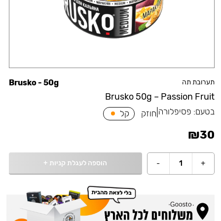
תערובת תה
Brusko - 50g
Brusko 50g – Passion Fruit
בטעם:
פסיפלורה
|
חוזק
קל
₪
30
הוספה לעגלת קניות
+
-
1
+