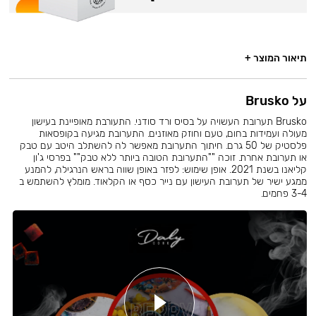
תיאור המוצר +
על Brusko
Brusko תערובת העשויה על בסיס ורד סודני. התעורבת מאופיינת בעישון
מעולה ועמידות בחום, טעם וחוזק מאוזנים. התערובת מגיעה בקופסאות
פלסטיק של 50 גרם. חיתוך התערובת מאפשר לה להשתלב היטב עם טבק
או תערובת אחרת. זוכה ""התערובת הטובה ביותר ללא טבק"" בפרסי ג'ון
קליאנו בשנת 2021. אופן שימוש: לפזר באופן שווה בראש הנרגילה, להמנע
ממגע ישיר של תערובת העישון עם נייר כסף או הקלאוד. מומלץ להשתמש ב
3-4 פחמים.