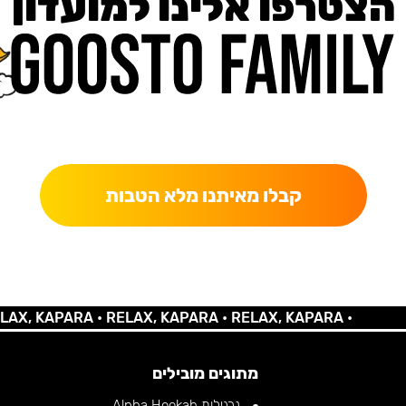
הצטרפו אלינו למועדון
כאן מקבלים יותר — הטבות, עדכונים והפתעות בלעדיות.
קבלו מאיתנו מלא הטבות
 KAPARA •
RELAX, KAPARA •
RELAX, KAPARA •
מתוגים מובילים
נרגילות Alpha Hookah