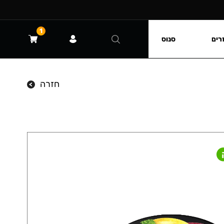
1
רים
סנוס
חזרה