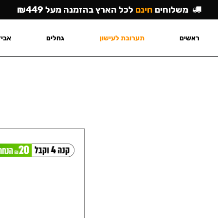
משלוחים
חינם
לכל הארץ בהזמנה מעל ₪449
ראשים
תערובת לעישון
גחלים
אביז