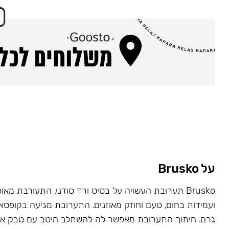
על Brusko
Brusko תערובת העשויה על בסיס ורד סודני. התעורבת מאו
גרם. חיתוך התערובת מאפשר לה להשתלב היטב עם טבק או