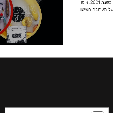
זוכה ""התערובת הטובה ביותר ללא טבק"" בפרסי ג'ון קליאנו בשנת 2021. אופן
של תערובת העישון