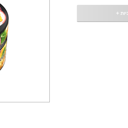
יות
+