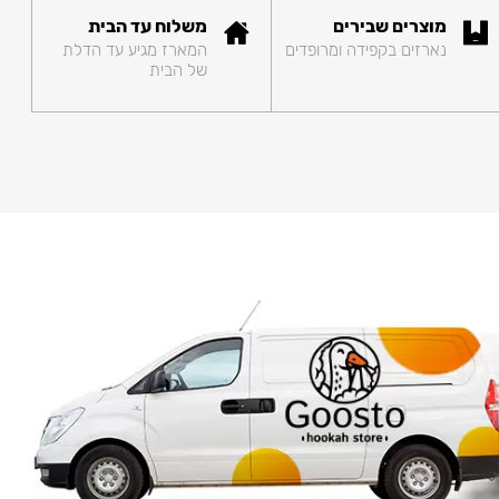
מוצרים שבירים
משלוח עד הבית
נארזים בקפידה ומרופדים
המארז מגיע עד הדלת
של הבית