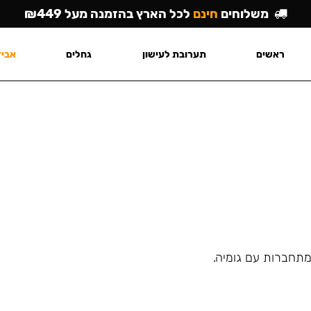
משלוחים
חינם
לכל הארץ בהזמנה מעל ₪449
ראשים
תערובת לעישון
גחלים
אביז