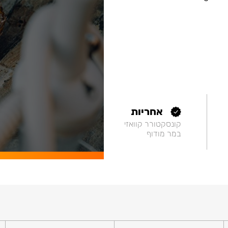
אחריות
קונסקטורר קוואזי
במר מודוף