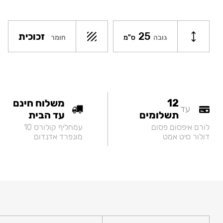
25
זכוכית
חומר
גובה
ס"מ
12
משלוח חינם
עד
תשלומים
עד הבית
לורם איפסום פסום
עמחליף קולורס 10
דולור סיט אמט
מונפרד אדנדום