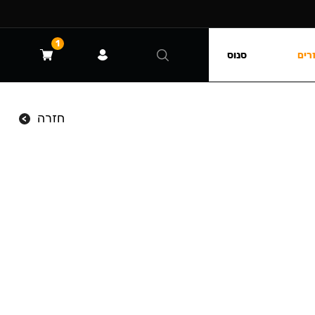
1
רים
סנוס
חזרה