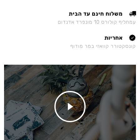
משלוח חינם עד הבית
עמחליף קולורס 10 מונפרד אדנדום
אחריות
קונסקטורר קוואזי במר מודוף