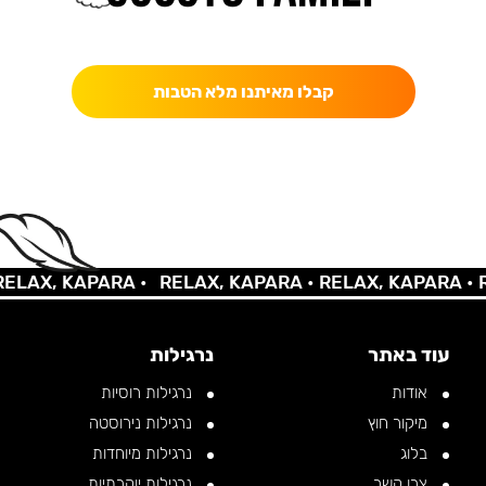
כאן מקבלים יותר — הטבות, עדכונים והפתעות בלעדיות.
קבלו מאיתנו מלא הטבות
AX, KAPARA •
RELAX, KAPARA •
RELAX, KAPARA •
REL
עוד באתר
נרגילות
אודות
נרגילות רוסיות
מיקור חוץ
נרגילות נירוסטה
בלוג
נרגילות מיוחדות
צרו קשר
נרגילות יוקרתיות