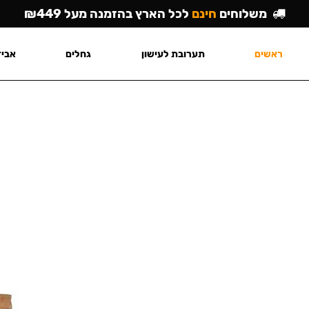
משלוחים
חינם
לכל הארץ בהזמנה מעל ₪449
ראשים
תערובת לעישון
גחלים
אביז