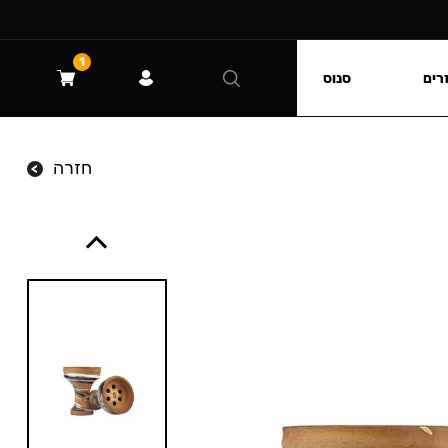
1
רים
סנוס
חזרה