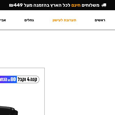
משלוחים
חינם
לכל הארץ בהזמנה מעל ₪449
ראשים
תערובת לעישון
גחלים
אביז