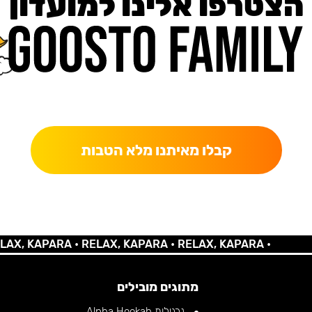
הצטרפו אלינו למועדון
כאן מקבלים יותר — הטבות, עדכונים והפתעות בלעדיות.
קבלו מאיתנו מלא הטבות
 KAPARA •
RELAX, KAPARA •
RELAX, KAPARA •
מתוגים מובילים
נרגילות Alpha Hookah