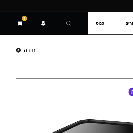
1
רים
סנוס
חזרה