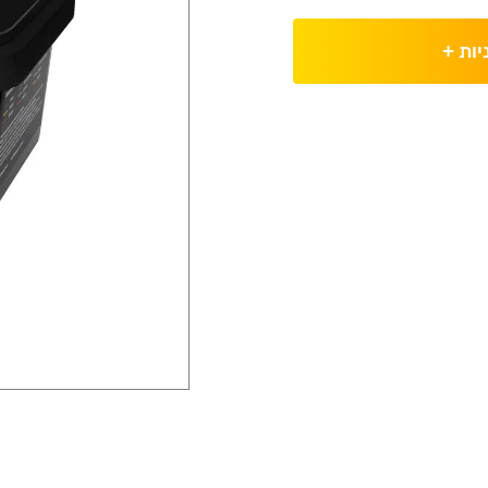
יות
+