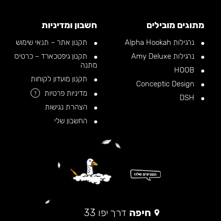
מתוגים מובילים
חשבון ומדיניות
נרגילות Alpha Hookah
תקנון אתר – תנאי שימוש
נרגילות Amy Deluxe
תקנון גיפטכארד – כרטיס
מתנה
HOOB
תקנון מועדון לקוחות
Conceptic Design
מדיניות פרטיות
?
DSH
הצהרת נגישות
החשבון שלי
חיפה
דרך יפו 33