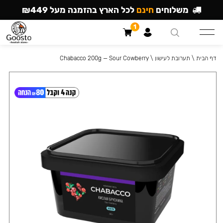
משלוחים
חינם
לכל הארץ בהזמנה מעל ₪449
1
דף הבית
\
תערובת לעישון
\
Chabacco 200g — Sour Cowberry