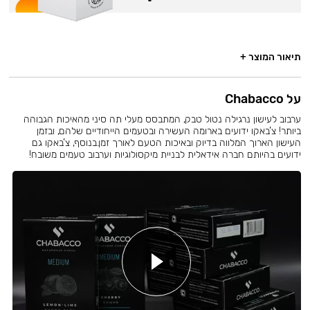
תיאור המוצר +
על Chabacco
ערבוב לעישון נרגילה נטול טבק, המתבסס מעלי תה סיני מהאיכות הגבוהה
ביותר! צ’באקו ידועים בארומה העשירה ובטעמים הייחודיים שלהם, ובזמן
העישון הארוך המלווה בדיוק ובאיכות הטעם לאורך זמן.בנוסף, צ’באקו גם
ידועים בהיותם חברה אידאלית לבניית מיקסולוגיות וערבוב טעמים משובח!