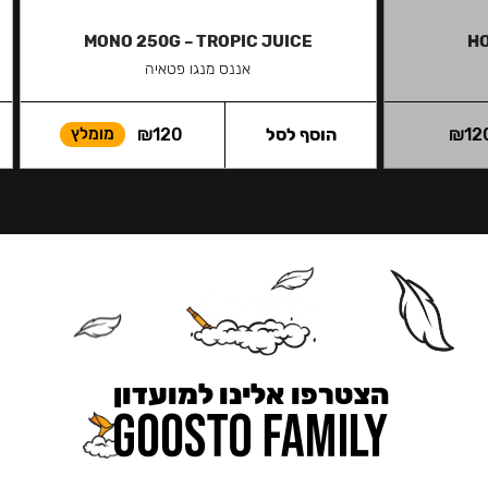
MONO 250G – TROPIC JUICE
HO
אננס מנגו פטאיה
12
₪
הוסף לסל
120
₪
מומלץ
הצטרפו אלינו למועדון
כאן מקבלים יותר — הטבות, עדכונים והפתעות בלעדיות.