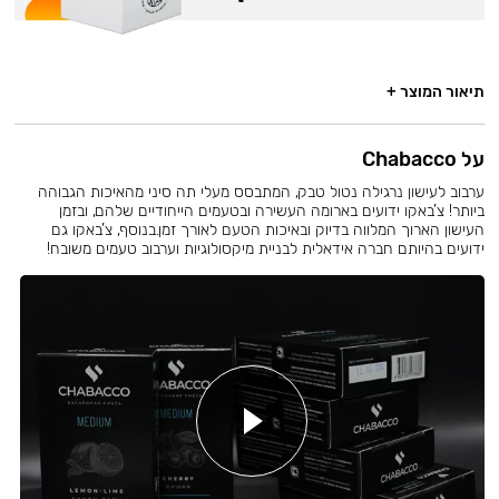
תיאור המוצר +
על Chabacco
ערבוב לעישון נרגילה נטול טבק, המתבסס מעלי תה סיני מהאיכות הגבוהה
ביותר! צ’באקו ידועים בארומה העשירה ובטעמים הייחודיים שלהם, ובזמן
העישון הארוך המלווה בדיוק ובאיכות הטעם לאורך זמן.בנוסף, צ’באקו גם
ידועים בהיותם חברה אידאלית לבניית מיקסולוגיות וערבוב טעמים משובח!