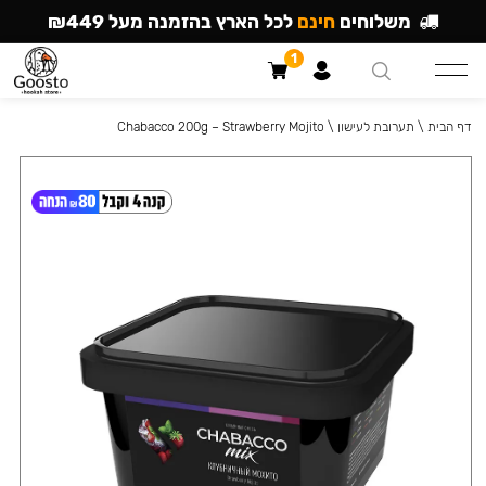
משלוחים
חינם
לכל הארץ בהזמנה מעל ₪449
1
דף הבית
\
תערובת לעישון
\
Chabacco 200g – Strawberry Mojito