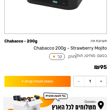
תערובת תה
Chabacco - 200g
Chabacco 200g – Strawberry Mojito
בטעם:
מוחיטו, תות
|
חוזק
קל
₪
95
-
1
+
הוספה לעגלת קניות
+