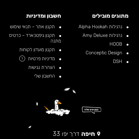
מתוגים מובילים
חשבון ומדיניות
נרגילות Alpha Hookah
תקנון אתר – תנאי שימוש
נרגילות Amy Deluxe
תקנון גיפטכארד – כרטיס
מתנה
HOOB
תקנון מועדון לקוחות
Conceptic Design
מדיניות פרטיות
?
DSH
הצהרת נגישות
החשבון שלי
חיפה
דרך יפו 33