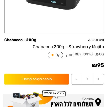
תערובת תה
Chabacco - 200g
Chabacco 200g – Strawberry Mojito
בטעם:
מוחיטו, תות
|
חוזק
קל
₪
95
-
1
+
הוספה לעגלת קניות
+