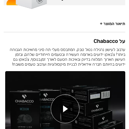
תיאור המוצר +
על Chabacco
ערבוב לעישון נרגילה נטול טבק, המתבסס מעלי תה סיני מהאיכות הגבוהה
ביותר! צ’באקו ידועים בארומה העשירה ובטעמים הייחודיים שלהם, ובזמן
העישון הארוך המלווה בדיוק ובאיכות הטעם לאורך זמן.בנוסף, צ’באקו גם
ידועים בהיותם חברה אידאלית לבניית מיקסולוגיות וערבוב טעמים משובח!