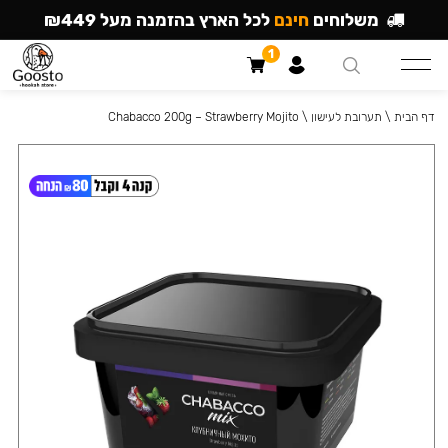
משלוחים
חינם
לכל הארץ בהזמנה מעל ₪449
1
דף הבית
\
תערובת לעישון
\
Chabacco 200g – Strawberry Mojito