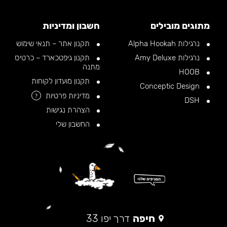
מתוגים מובילים
חשבון ומדיניות
נרגילות Alpha Hookah
תקנון אתר – תנאי שימוש
נרגילות Amy Deluxe
תקנון גיפטכארד – כרטיס
מתנה
HOOB
תקנון מועדון לקוחות
Conceptic Design
מדיניות פרטיות
?
DSH
הצהרת נגישות
החשבון שלי
חיפה
דרך יפו 33