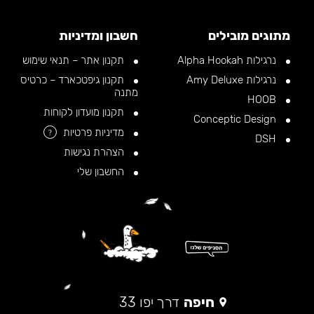
מתוגים מובילים
חשבון ומדיניות
נרגילות Alpha Hookah
תקנון אתר – תנאי שימוש
נרגילות Amy Deluxe
תקנון גיפטכארד – כרטיס
מתנה
HOOB
תקנון מועדון לקוחות
Conceptic Design
מדיניות פרטיות
?
DSH
הצהרת נגישות
החשבון שלי
חיפה
דרך יפו 33