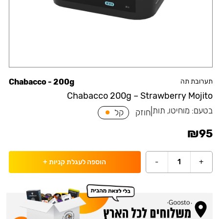
תערובת תה
Chabacco - 200g
Chabacco 200g – Strawberry Mojito
בטעם:
מוחיטו, תות
|
חוזק
קל
₪
95
-
1
+
הוספה לעגלת קניות
+