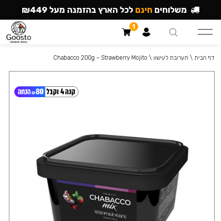
משלוחים
חינם
לכל הארץ בהזמנה מעל ₪449
1
דף הבית
\
תערובת לעישון
\
Chabacco 200g – Strawberry Mojito