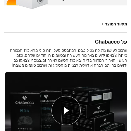
תיאור המוצר +
על Chabacco
ערבוב לעישון נרגילה נטול טבק, המתבסס מעלי תה סיני מהאיכות הגבוהה
ביותר! צ’באקו ידועים בארומה העשירה ובטעמים הייחודיים שלהם, ובזמן
העישון הארוך המלווה בדיוק ובאיכות הטעם לאורך זמן.בנוסף, צ’באקו גם
ידועים בהיותם חברה אידאלית לבניית מיקסולוגיות וערבוב טעמים משובח!