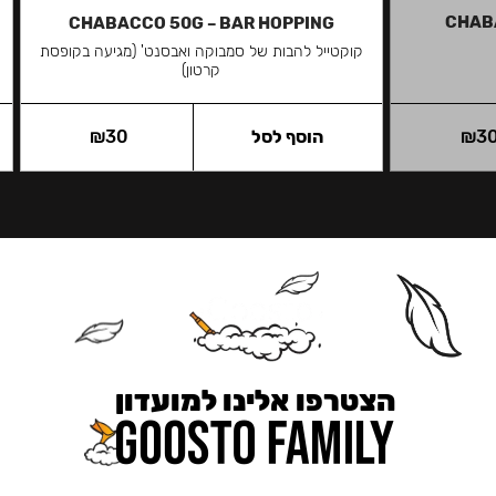
CHAB
CHABACCO 50G – BAR HOPPING
קוקטייל להבות של סמבוקה ואבסנט' (מגיעה בקופסת
קרטון)
3
₪
הוסף לסל
30
₪
הצטרפו אלינו למועדון
כאן מקבלים יותר — הטבות, עדכונים והפתעות בלעדיות.