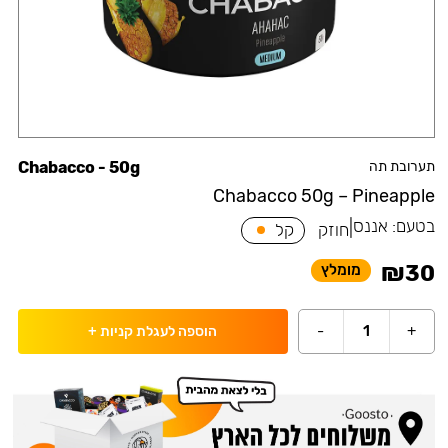
תערובת תה
Chabacco - 50g
Chabacco 50g – Pineapple
בטעם:
אננס
|
חוזק
קל
₪
30
מומלץ
-
1
+
הוספה לעגלת קניות
+