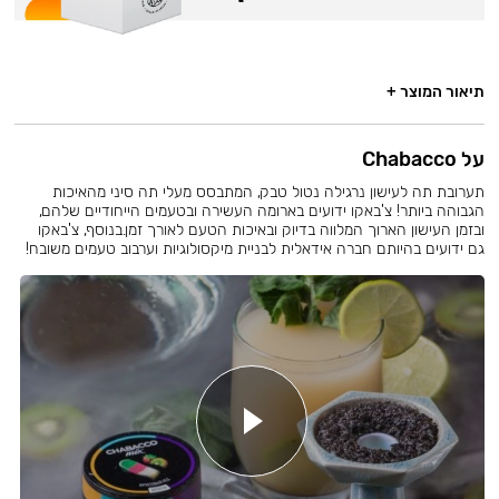
תיאור המוצר +
על Chabacco
תערובת תה לעישון נרגילה נטול טבק, המתבסס מעלי תה סיני מהאיכות
הגבוהה ביותר! צ'באקו ידועים בארומה העשירה ובטעמים הייחודיים שלהם,
ובזמן העישון הארוך המלווה בדיוק ובאיכות הטעם לאורך זמן.בנוסף, צ'באקו
גם ידועים בהיותם חברה אידאלית לבניית מיקסולוגיות וערבוב טעמים משובח!