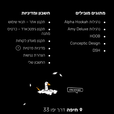
מתוגים מובילים
חשבון ומדיניות
נרגילות Alpha Hookah
תקנון אתר – תנאי שימוש
נרגילות Amy Deluxe
תקנון גיפטכארד – כרטיס
מתנה
HOOB
תקנון מועדון לקוחות
Conceptic Design
מדיניות פרטיות
?
DSH
הצהרת נגישות
החשבון שלי
חיפה
דרך יפו 33