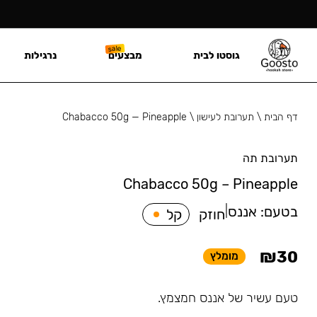
גוסטו לבית
מבצעים
נרגילות
דף הבית
\
תערובת לעישון
\
Chabacco 50g — Pineapple
תערובת תה
Chabacco 50g – Pineapple
בטעם:
אננס
|
חוזק
קל
₪
30
מומלץ
טעם עשיר של אננס חמצמץ.