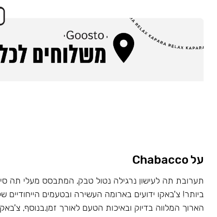
על Chabacco
תערובת תה לעישון נרגילה נטול טבק, המתבסס מעלי תה סינ
ביותר! צ'באקו ידועים בארומה העשירה ובטעמים הייחודיים של
הארוך המלווה בדיוק ובאיכות הטעם לאורך זמן.בנוסף, צ'באקו