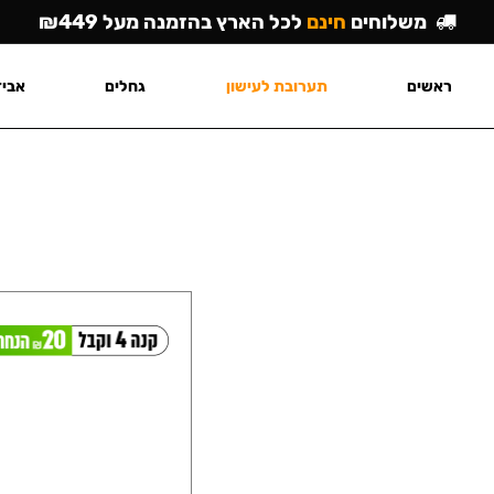
משלוחים
חינם
לכל הארץ בהזמנה מעל ₪449
ראשים
תערובת לעישון
גחלים
אביז