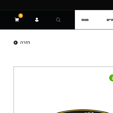
1
רים
סנוס
חזרה