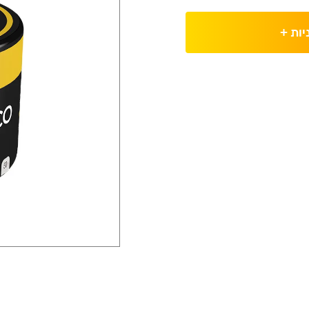
יות
+