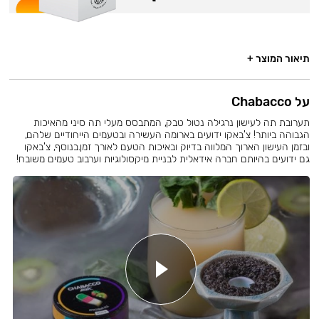
תיאור המוצר +
על Chabacco
תערובת תה לעישון נרגילה נטול טבק, המתבסס מעלי תה סיני מהאיכות
הגבוהה ביותר! צ'באקו ידועים בארומה העשירה ובטעמים הייחודיים שלהם,
ובזמן העישון הארוך המלווה בדיוק ובאיכות הטעם לאורך זמן.בנוסף, צ'באקו
גם ידועים בהיותם חברה אידאלית לבניית מיקסולוגיות וערבוב טעמים משובח!