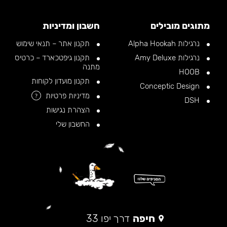
מתוגים מובילים
חשבון ומדיניות
נרגילות Alpha Hookah
תקנון אתר – תנאי שימוש
נרגילות Amy Deluxe
תקנון גיפטכארד – כרטיס
מתנה
HOOB
תקנון מועדון לקוחות
Conceptic Design
מדיניות פרטיות
?
DSH
הצהרת נגישות
החשבון שלי
חיפה
דרך יפו 33