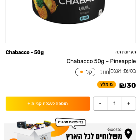
תערובת תה
Chabacco - 50g
Chabacco 50g – Pineapple
בטעם:
אננס
|
חוזק
קל
₪
30
מומלץ
-
1
+
הוספה לעגלת קניות
+