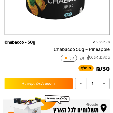
תערובת תה
Chabacco - 50g
Chabacco 50g – Pineapple
בטעם:
אננס
|
חוזק
קל
₪
30
מומלץ
-
1
+
הוספה לעגלת קניות
+