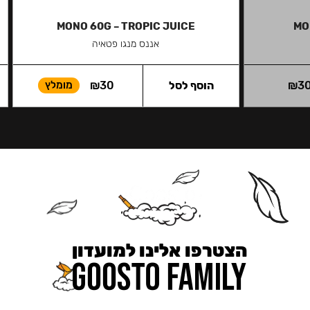
MONO 60G – TROPIC JUICE
MO
אננס מנגו פטאיה
3
₪
הוסף לסל
30
₪
מומלץ
הצטרפו אלינו למועדון
כאן מקבלים יותר — הטבות, עדכונים והפתעות בלעדיות.