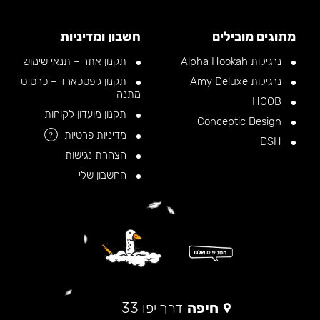
מתוגים מובילים
חשבון ומדיניות
נרגילות Alpha Hookah
תקנון אתר – תנאי שימוש
נרגילות Amy Deluxe
תקנון גיפטכארד – כרטיס
מתנה
HOOB
תקנון מועדון לקוחות
Conceptic Design
מדיניות פרטיות
?
DSH
הצהרת נגישות
החשבון שלי
חיפה
דרך יפו 33