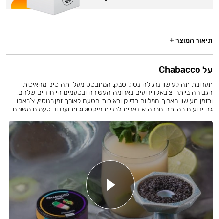
תיאור המוצר +
על Chabacco
תערובת תה לעישון נרגילה נטול טבק, המתבסס מעלי תה סיני מהאיכות
הגבוהה ביותר! צ'באקו ידועים בארומה העשירה ובטעמים הייחודיים שלהם,
ובזמן העישון הארוך המלווה בדיוק ובאיכות הטעם לאורך זמן.בנוסף, צ'באקו
גם ידועים בהיותם חברה אידאלית לבניית מיקסולוגיות וערבוב טעמים משובח!