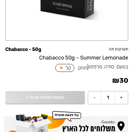
תערובת תה
Chabacco - 50g
Chabacco 50g – Summer Lemonade
בטעם:
סודה, מלפפון
|
חוזק
קל
₪
30
הוספה לעגלת קניות
+
-
1
+