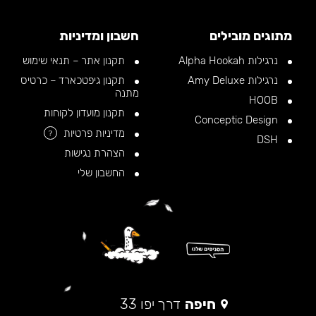
מתוגים מובילים
חשבון ומדיניות
נרגילות Alpha Hookah
תקנון אתר – תנאי שימוש
נרגילות Amy Deluxe
תקנון גיפטכארד – כרטיס
מתנה
HOOB
תקנון מועדון לקוחות
Conceptic Design
מדיניות פרטיות
?
DSH
הצהרת נגישות
החשבון שלי
חיפה
דרך יפו 33