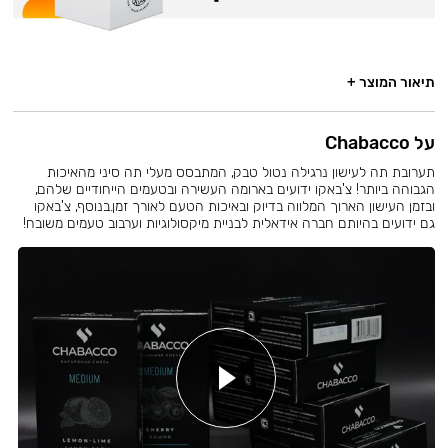
תיאור המוצר +
על Chabacco
תערובת תה לעישון נרגילה נטול טבק, המתבסס מעלי תה סיני מהאיכות
הגבוהה ביותר! צ'באקו ידועים בארומה העשירה ובטעמים הייחודיים שלהם,
ובזמן העישון הארוך המלווה בדיוק ובאיכות הטעם לאורך זמן.בנוסף, צ'באקו
גם ידועים בהיותם חברה אידאלית לבניית מיקסולוגיות וערבוב טעמים משובח!