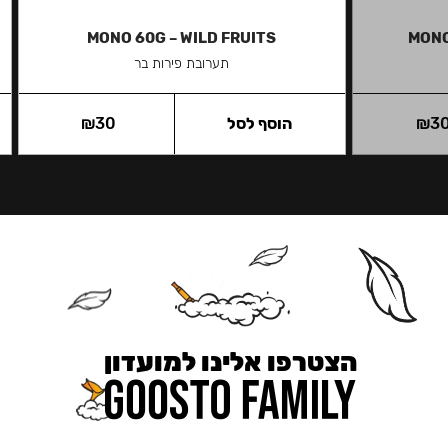
MONO 60G – WILD FRUITS
MONO
תערובת פירות בר
3
₪
הוסף לסל
30
₪
הצטרפו אלינו למועדון
כאן מקבלים יותר — הטבות, עדכונים והפתעות בלעדיות.