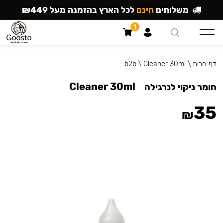
משלוחים
חינם
לכל הארץ בהזמנה מעל ₪449
1
דף הבית
\
Cleaner 30ml
\
b2b
Cleaner 30ml
חומר ניקוי לנרגילה
35
₪