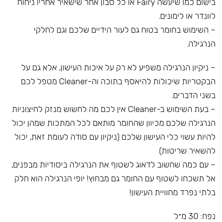
בישום כמו שיעשה Fairy או כל סבון אחר שישאיר אחריו ניחוח
לוונדר או לימונים.
– השימוש בחומר בטוח גם לעור הידיים שלכם וגם לחלקי
הנרגילה.
– ניקיון הנרגילה משפיע לא רק על איכות העישון, אלא גם על
הבקטריות שיכולות להיאסף בתוכה וה-Cleaner מטפל לכם
בשני הדברים.
– בעת השימוש ב-Cleaner אין לכם מה לחשוש מנזק לחיצוניות
הנרגילה שלכם מכיוון שהחומר מותאם לכל המתכות שמהן יכול
להיות עשוי כלי העישון שלכם (ניקיון עם סודה לעומת זאת, יכול
להשאיר שריטות)
– עם כמה שחשוב לדאוג לשטוף את הנרגילה ביסודיות מבפנים,
אל תשכחו לשטוף עם החומר גם מבחוץ! יופי הנרגילה הוא חלק
בלתי נפרד מחוויית העישון!
נפח: 30 מ״ל