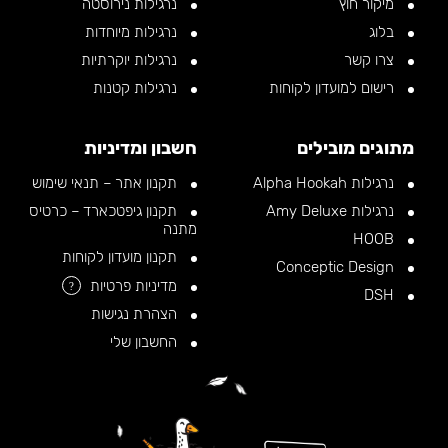
מיקור חוץ
נרגילות נירוסטה
בלוג
נרגילות מיוחדות
צרו קשר
נרגילות יוקרתיות
רישום למועדון לקוחות
נרגילות קטנות
מתוגים מובילים
חשבון ומדיניות
נרגילות Alpha Hookah
תקנון אתר – תנאי שימוש
נרגילות Amy Deluxe
תקנון גיפטכארד – כרטיס
מתנה
HOOB
תקנון מועדון לקוחות
Conceptic Design
מדיניות פרטיות
?
DSH
הצהרת נגישות
החשבון שלי