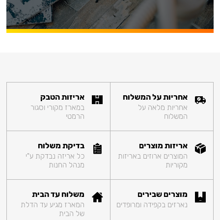
אחריות על המשלוח
אריזות הטבק
אחריות מלאה על
במארז מקורי וסגור
המשלוח
הרמטי
אריזות מוצרים
בדיקת משלוח
המוצרים ארוזים באריזות
כל אריזה נבדקת ע"י
מקוריות
מנהל החנות
מוצרים שבירים
משלוח עד הבית
נארזים בקפידה ומרופדים
המארז מגיע עד הדלת
של הבית