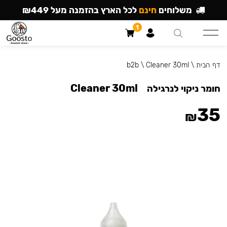
משלוחים
חינם
לכל הארץ בהזמנה מעל ₪449
1
דף הבית
\
Cleaner 30ml
\
b2b
Cleaner 30ml
חומר ניקוי לנרגילה
35
₪