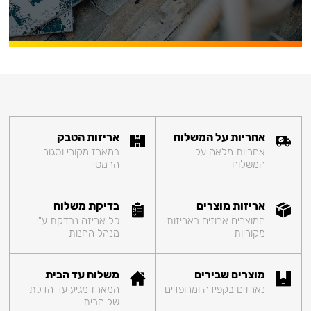
אחריות על המשלוח
אריזות הטבק
אחריות מלאה על
במארז מקורי וסגור
המשלוח
הרמטי
אריזות מוצרים
בדיקת משלוח
המוצרים ארוזים באריזות
כל אריזה נבדקת ע"י
מקוריות
מנהל החנות
מוצרים שבירים
משלוח עד הבית
נארזים בקפידה ומרופדים
המארז מגיע עד הדלת
של הבית