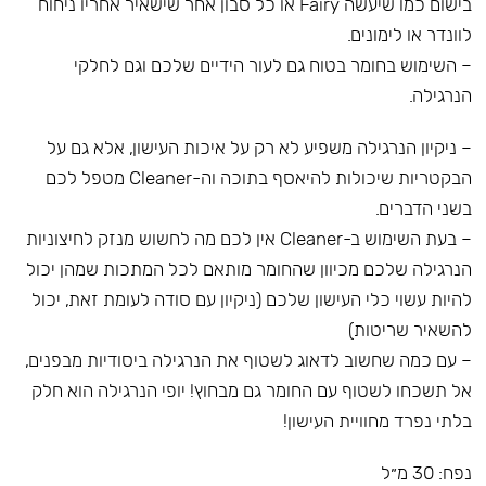
בישום כמו שיעשה Fairy או כל סבון אחר שישאיר אחריו ניחוח
לוונדר או לימונים.
– השימוש בחומר בטוח גם לעור הידיים שלכם וגם לחלקי
הנרגילה.
– ניקיון הנרגילה משפיע לא רק על איכות העישון, אלא גם על
הבקטריות שיכולות להיאסף בתוכה וה-Cleaner מטפל לכם
בשני הדברים.
– בעת השימוש ב-Cleaner אין לכם מה לחשוש מנזק לחיצוניות
הנרגילה שלכם מכיוון שהחומר מותאם לכל המתכות שמהן יכול
להיות עשוי כלי העישון שלכם (ניקיון עם סודה לעומת זאת, יכול
להשאיר שריטות)
– עם כמה שחשוב לדאוג לשטוף את הנרגילה ביסודיות מבפנים,
אל תשכחו לשטוף עם החומר גם מבחוץ! יופי הנרגילה הוא חלק
בלתי נפרד מחוויית העישון!
נפח: 30 מ״ל