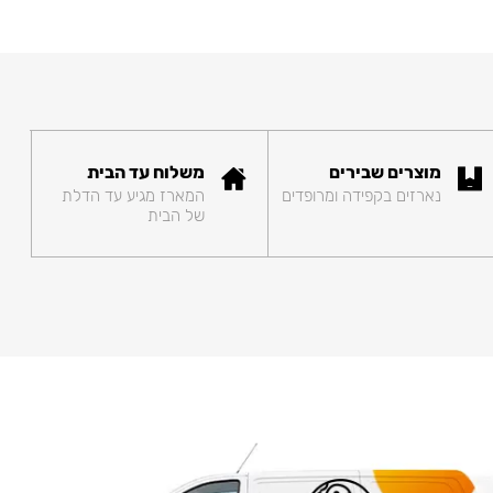
מוצרים שבירים
משלוח עד הבית
נארזים בקפידה ומרופדים
המארז מגיע עד הדלת
של הבית