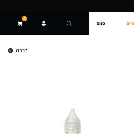
1
רים
סנוס
חזרה