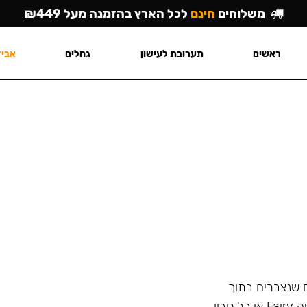
משלוחים
חינם
לכל הארץ בהזמנה מעל ₪449
ראשים
תערובת לעישון
גחלים
אביז
ם שנצברים בתוך
הנרגילה ולא מסתיר את הריח הלא נעים עם בישום כמו שיעשה Fairy או כל סבון