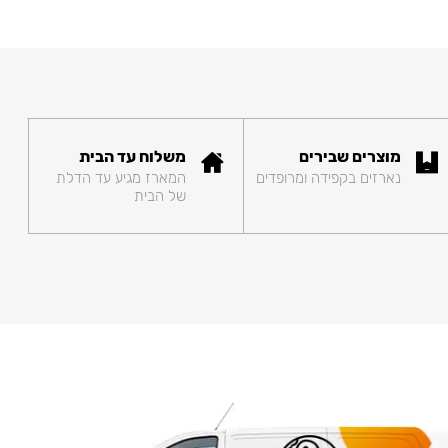
מוצרים שבירים
משלוח עד הבית
נארזים בקפידה ומרופדים
המארז מגיע עד הדלת
של הבית