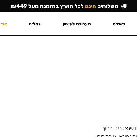
משלוחים
חינם
לכל הארץ בהזמנה מעל ₪449
ראשים
תערובת לעישון
גחלים
אביז
ם שנצברים בתוך
הנרגילה ולא מסתיר את הריח הלא נעים עם בישום כמו שיעשה Fairy או כל סבון