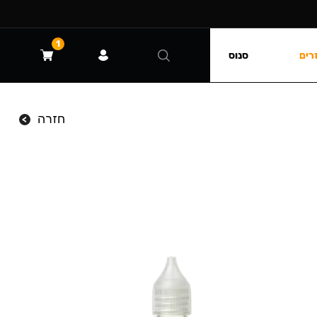
1
רים
סנוס
חזרה