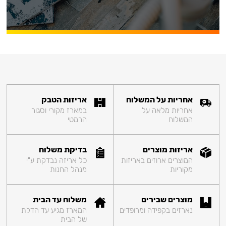
אחריות על המשלוח
אריזות הטבק
אחריות מלאה על
במארז מקורי וסגור
המשלוח
הרמטי
אריזות מוצרים
בדיקת משלוח
המוצרים ארוזים באריזות
כל אריזה נבדקת ע"י
מקוריות
מנהל החנות
מוצרים שבירים
משלוח עד הבית
נארזים בקפידה ומרופדים
המארז מגיע עד הדלת
של הבית