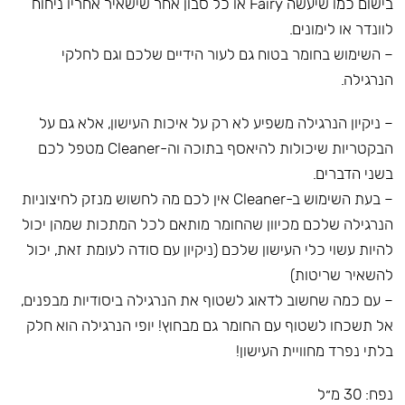
בישום כמו שיעשה Fairy או כל סבון אחר שישאיר אחריו ניחוח
לוונדר או לימונים.
– השימוש בחומר בטוח גם לעור הידיים שלכם וגם לחלקי
הנרגילה.
– ניקיון הנרגילה משפיע לא רק על איכות העישון, אלא גם על
הבקטריות שיכולות להיאסף בתוכה וה-Cleaner מטפל לכם
בשני הדברים.
– בעת השימוש ב-Cleaner אין לכם מה לחשוש מנזק לחיצוניות
הנרגילה שלכם מכיוון שהחומר מותאם לכל המתכות שמהן יכול
להיות עשוי כלי העישון שלכם (ניקיון עם סודה לעומת זאת, יכול
להשאיר שריטות)
– עם כמה שחשוב לדאוג לשטוף את הנרגילה ביסודיות מבפנים,
אל תשכחו לשטוף עם החומר גם מבחוץ! יופי הנרגילה הוא חלק
בלתי נפרד מחוויית העישון!
נפח: 30 מ״ל