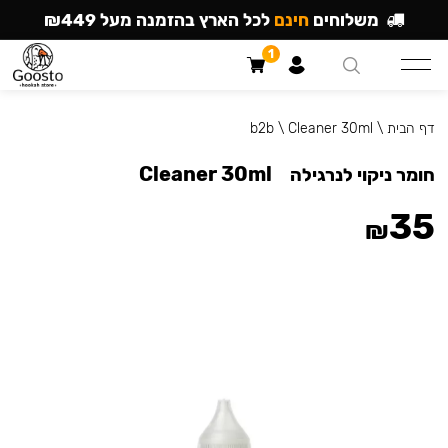
משלוחים
חינם
לכל הארץ בהזמנה מעל ₪449
1
דף הבית
\
Cleaner 30ml
\
b2b
Cleaner 30ml
חומר ניקוי לנרגילה
35
₪