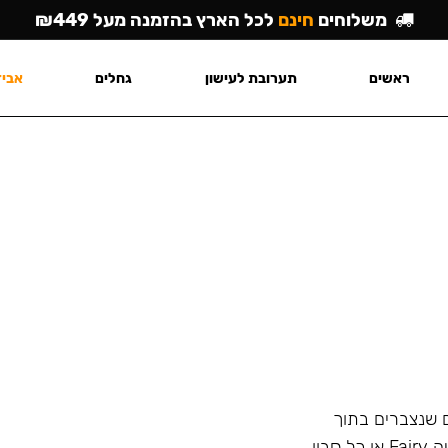
משלוחים
חינם
לכל הארץ בהזמנה מעל ₪449
ראשים
תערובת לעישון
גחלים
אביז
ם שנצברים בתוך
הנרגילה ולא מסתיר את הריח הלא נעים עם בישום כמו שיעשה Fairy או כל סבון