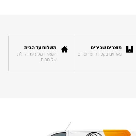
מוצרים שבירים
משלוח עד הבית
נארזים בקפידה ומרופדים
המארז מגיע עד הדלת
של הבית