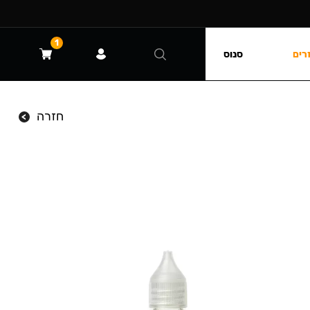
1
רים
סנוס
חזרה