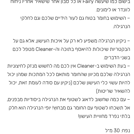
בישום כמו שיעשה Fairy או כל סבון אחר שישאיר אחריו ניחוח
לוונדר או לימונים.
– השימוש בחומר בטוח גם לעור הידיים שלכם וגם לחלקי
הנרגילה.
– ניקיון הנרגילה משפיע לא רק על איכות העישון, אלא גם על
הבקטריות שיכולות להיאסף בתוכה וה-Cleaner מטפל לכם
בשני הדברים.
– בעת השימוש ב-Cleaner אין לכם מה לחשוש מנזק לחיצוניות
הנרגילה שלכם מכיוון שהחומר מותאם לכל המתכות שמהן יכול
להיות עשוי כלי העישון שלכם (ניקיון עם סודה לעומת זאת, יכול
להשאיר שריטות)
– עם כמה שחשוב לדאוג לשטוף את הנרגילה ביסודיות מבפנים,
אל תשכחו לשטוף עם החומר גם מבחוץ! יופי הנרגילה הוא חלק
בלתי נפרד מחוויית העישון!
נפח: 30 מ״ל