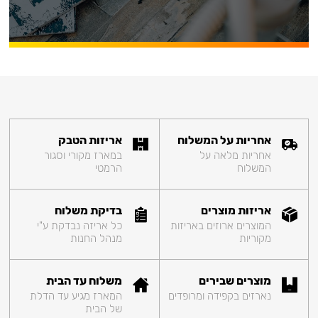
אחריות על המשלוח
אריזות הטבק
אחריות מלאה על
במארז מקורי וסגור
המשלוח
הרמטי
אריזות מוצרים
בדיקת משלוח
המוצרים ארוזים באריזות
כל אריזה נבדקת ע"י
מקוריות
מנהל החנות
מוצרים שבירים
משלוח עד הבית
נארזים בקפידה ומרופדים
המארז מגיע עד הדלת
של הבית