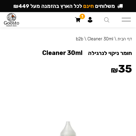
משלוחים
חינם
לכל הארץ בהזמנה מעל ₪449
1
דף הבית
\
Cleaner 30ml
\
b2b
Cleaner 30ml
חומר ניקוי לנרגילה
35
₪