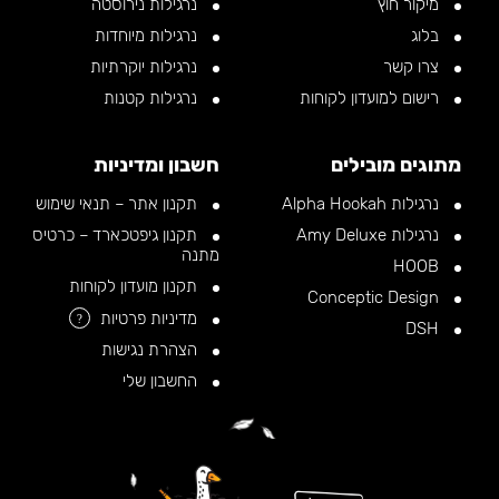
מיקור חוץ
נרגילות נירוסטה
בלוג
נרגילות מיוחדות
צרו קשר
נרגילות יוקרתיות
רישום למועדון לקוחות
נרגילות קטנות
מתוגים מובילים
חשבון ומדיניות
נרגילות Alpha Hookah
תקנון אתר – תנאי שימוש
נרגילות Amy Deluxe
תקנון גיפטכארד – כרטיס
מתנה
HOOB
תקנון מועדון לקוחות
Conceptic Design
מדיניות פרטיות
?
DSH
הצהרת נגישות
החשבון שלי