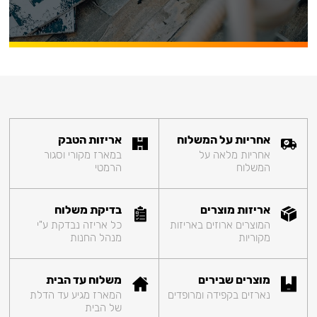
אחריות על המשלוח
אריזות הטבק
אחריות מלאה על
במארז מקורי וסגור
המשלוח
הרמטי
אריזות מוצרים
בדיקת משלוח
המוצרים ארוזים באריזות
כל אריזה נבדקת ע"י
מקוריות
מנהל החנות
מוצרים שבירים
משלוח עד הבית
נארזים בקפידה ומרופדים
המארז מגיע עד הדלת
של הבית