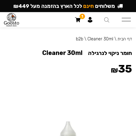
משלוחים
חינם
לכל הארץ בהזמנה מעל ₪449
1
דף הבית
\
Cleaner 30ml
\
b2b
Cleaner 30ml
חומר ניקוי לנרגילה
35
₪