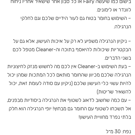
בישום כמו שיעשה Fairy או כל סבון אחר שישאיר אחריו ניחוח
לוונדר או לימונים.
– השימוש בחומר בטוח גם לעור הידיים שלכם וגם לחלקי
הנרגילה.
– ניקיון הנרגילה משפיע לא רק על איכות העישון, אלא גם על
הבקטריות שיכולות להיאסף בתוכה וה-Cleaner מטפל לכם
בשני הדברים.
– בעת השימוש ב-Cleaner אין לכם מה לחשוש מנזק לחיצוניות
הנרגילה שלכם מכיוון שהחומר מותאם לכל המתכות שמהן יכול
להיות עשוי כלי העישון שלכם (ניקיון עם סודה לעומת זאת, יכול
להשאיר שריטות)
– עם כמה שחשוב לדאוג לשטוף את הנרגילה ביסודיות מבפנים,
אל תשכחו לשטוף עם החומר גם מבחוץ! יופי הנרגילה הוא חלק
בלתי נפרד מחוויית העישון!
נפח: 30 מ״ל