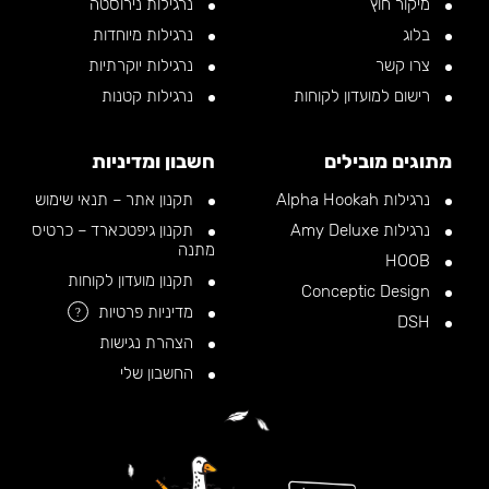
מיקור חוץ
נרגילות נירוסטה
בלוג
נרגילות מיוחדות
צרו קשר
נרגילות יוקרתיות
רישום למועדון לקוחות
נרגילות קטנות
מתוגים מובילים
חשבון ומדיניות
נרגילות Alpha Hookah
תקנון אתר – תנאי שימוש
נרגילות Amy Deluxe
תקנון גיפטכארד – כרטיס
מתנה
HOOB
תקנון מועדון לקוחות
Conceptic Design
מדיניות פרטיות
?
DSH
הצהרת נגישות
החשבון שלי