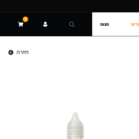
1
רים
סנוס
חזרה