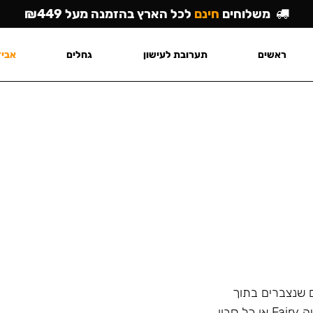
משלוחים
חינם
לכל הארץ בהזמנה מעל ₪449
ראשים
תערובת לעישון
גחלים
אביז
ם שנצברים בתוך
הנרגילה ולא מסתיר את הריח הלא נעים עם בישום כמו שיעשה Fairy או כל סבון