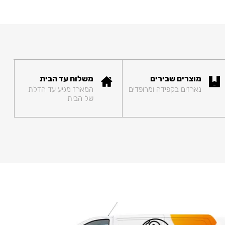
מוצרים שבירים
משלוח עד הבית
נארזים בקפידה ומרופדים
המארז מגיע עד הדלת
של הבית