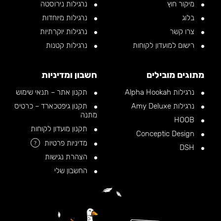
מיקור חוץ
נרגילות נירוסטה
בלוג
נרגילות מיוחדות
צרו קשר
נרגילות יוקרתיות
רישום למועדון לקוחות
נרגילות קטנות
מתוגים מובילים
חשבון ומדיניות
נרגילות Alpha Hookah
תקנון אתר – תנאי שימוש
נרגילות Amy Deluxe
תקנון גיפטכארד – כרטיס
מתנה
HOOB
תקנון מועדון לקוחות
Conceptic Design
מדיניות פרטיות
?
DSH
הצהרת נגישות
החשבון שלי