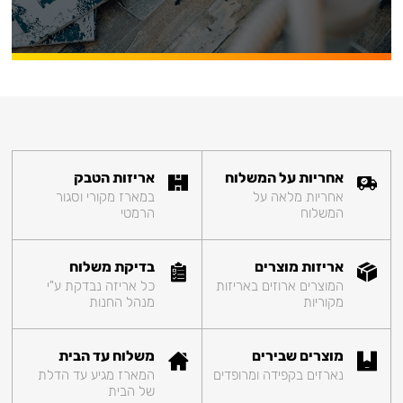
אחריות על המשלוח
אריזות הטבק
אחריות מלאה על
במארז מקורי וסגור
המשלוח
הרמטי
אריזות מוצרים
בדיקת משלוח
המוצרים ארוזים באריזות
כל אריזה נבדקת ע"י
מקוריות
מנהל החנות
מוצרים שבירים
משלוח עד הבית
נארזים בקפידה ומרופדים
המארז מגיע עד הדלת
של הבית