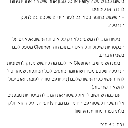
בישום כמו שיעשה Fairy או כל סבון אחר שישאיר אחריו ניחוח
לוונדר או לימונים.
– השימוש בחומר בטוח גם לעור הידיים שלכם וגם לחלקי
הנרגילה.
– ניקיון הנרגילה משפיע לא רק על איכות העישון, אלא גם על
הבקטריות שיכולות להיאסף בתוכה וה-Cleaner מטפל לכם
בשני הדברים.
– בעת השימוש ב-Cleaner אין לכם מה לחשוש מנזק לחיצוניות
הנרגילה שלכם מכיוון שהחומר מותאם לכל המתכות שמהן יכול
להיות עשוי כלי העישון שלכם (ניקיון עם סודה לעומת זאת, יכול
להשאיר שריטות)
– עם כמה שחשוב לדאוג לשטוף את הנרגילה ביסודיות מבפנים,
אל תשכחו לשטוף עם החומר גם מבחוץ! יופי הנרגילה הוא חלק
בלתי נפרד מחוויית העישון!
נפח: 30 מ״ל