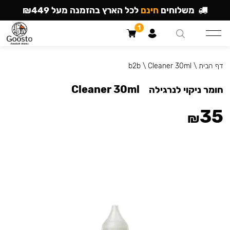
משלוחים
חינם
לכל הארץ בהזמנה מעל ₪449
1
דף הבית
\
Cleaner 30ml
\
b2b
Cleaner 30ml
חומר ניקוי לנרגילה
35
₪