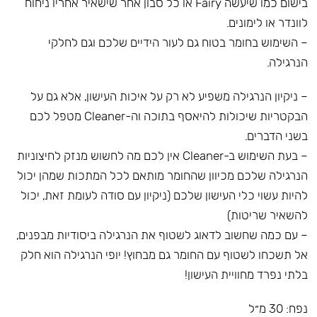
בישום כמו שיעשה Fairy או כל סבון אחר שישאיר אחריו ניחוח
לוונדר או לימונים.
– השימוש בחומר בטוח גם לעור הידיים שלכם וגם לחלקי
הנרגילה.
– ניקיון הנרגילה משפיע לא רק על איכות העישון, אלא גם על
הבקטריות שיכולות להיאסף בתוכה וה-Cleaner מטפל לכם
בשני הדברים.
– בעת השימוש ב-Cleaner אין לכם מה לחשוש מנזק לחיצוניות
הנרגילה שלכם מכיוון שהחומר מותאם לכל המתכות שמהן יכול
להיות עשוי כלי העישון שלכם (ניקיון עם סודה לעומת זאת, יכול
להשאיר שריטות)
– עם כמה שחשוב לדאוג לשטוף את הנרגילה ביסודיות מבפנים,
אל תשכחו לשטוף עם החומר גם מבחוץ! יופי הנרגילה הוא חלק
בלתי נפרד מחוויית העישון!
נפח: 30 מ״ל