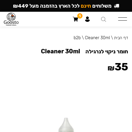
משלוחים
חינם
לכל הארץ בהזמנה מעל ₪449
1
דף הבית
\
Cleaner 30ml
\
b2b
Cleaner 30ml
חומר ניקוי לנרגילה
35
₪