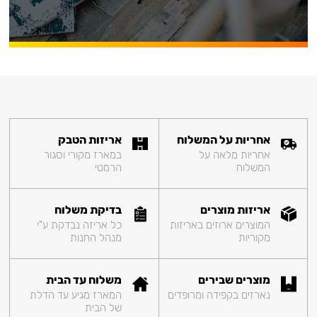
אחריות על המשלוח
אריזות הטבק
אחריות מלאה על
במארז מקורי וסגור
המשלוח
הרמטי
אריזות מוצרים
בדיקת משלוח
המוצרים ארוזים באריזות
כל אריזה נבדקת ע"י
מקוריות
מנהל החנות
מוצרים שבירים
משלוח עד הבית
נארזים בקפידה ומרופדים
המארז מגיע עד הדלת
של הבית