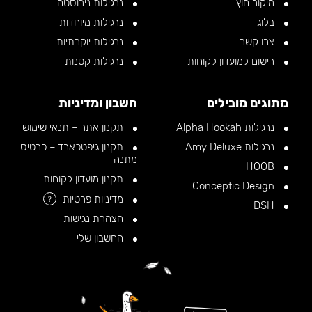
מיקור חוץ
נרגילות נירוסטה
בלוג
נרגילות מיוחדות
צרו קשר
נרגילות יוקרתיות
רישום למועדון לקוחות
נרגילות קטנות
מתוגים מובילים
חשבון ומדיניות
נרגילות Alpha Hookah
תקנון אתר – תנאי שימוש
נרגילות Amy Deluxe
תקנון גיפטכארד – כרטיס
מתנה
HOOB
תקנון מועדון לקוחות
Conceptic Design
מדיניות פרטיות
?
DSH
הצהרת נגישות
החשבון שלי