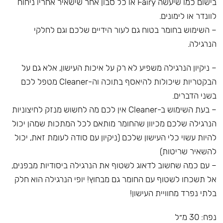
בישום כמו שיעשה Fairy או כל סבון אחר שישאיר אחריו ניחוח
לוונדר או לימונים.
– השימוש בחומר בטוח גם לעור הידיים שלכם וגם לחלקי
הנרגילה.
– ניקיון הנרגילה משפיע לא רק על איכות העישון, אלא גם על
הבקטריות שיכולות להיאסף בתוכה וה-Cleaner מטפל לכם
בשני הדברים.
– בעת השימוש ב-Cleaner אין לכם מה לחשוש מנזק לחיצוניות
הנרגילה שלכם מכיוון שהחומר מותאם לכל המתכות שמהן יכול
להיות עשוי כלי העישון שלכם (ניקיון עם סודה לעומת זאת, יכול
להשאיר שריטות)
– עם כמה שחשוב לדאוג לשטוף את הנרגילה ביסודיות מבפנים,
אל תשכחו לשטוף עם החומר גם מבחוץ! יופי הנרגילה הוא חלק
בלתי נפרד מחוויית העישון!
נפח: 30 מ״ל