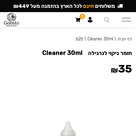
משלוחים
חינם
לכל הארץ בהזמנה מעל ₪449
1
דף הבית
\
Cleaner 30ml
\
b2b
Cleaner 30ml
חומר ניקוי לנרגילה
35
₪