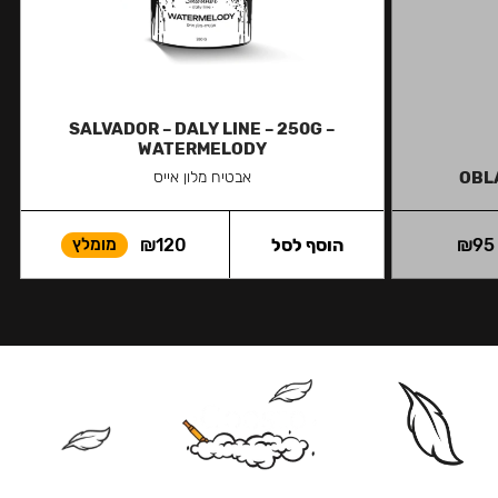
SALVADOR – DALY LINE – 250G –
WATERMELODY
OBL
אבטיח מלון אייס
95
₪
הוסף לסל
120
₪
מומלץ