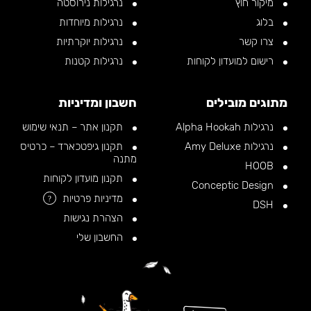
מיקור חוץ
נרגילות נירוסטה
בלוג
נרגילות מיוחדות
צרו קשר
נרגילות יוקרתיות
רישום למועדון לקוחות
נרגילות קטנות
מתוגים מובילים
חשבון ומדיניות
נרגילות Alpha Hookah
תקנון אתר – תנאי שימוש
נרגילות Amy Deluxe
תקנון גיפטכארד – כרטיס
מתנה
HOOB
תקנון מועדון לקוחות
Conceptic Design
מדיניות פרטיות
?
DSH
הצהרת נגישות
החשבון שלי