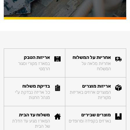
אחריות על המשלוח
אריזות הטבק
אחריות מלאה על
במארז מקורי וסגור
המשלוח
הרמטי
אריזות מוצרים
בדיקת משלוח
המוצרים ארוזים באריזות
כל אריזה נבדקת ע"י
מקוריות
מנהל החנות
מוצרים שבירים
משלוח עד הבית
נארזים בקפידה ומרופדים
המארז מגיע עד הדלת
של הבית