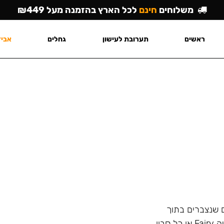
משלוחים
חינם
לכל הארץ בהזמנה מעל ₪449
ראשים
תערובת לעישון
גחלים
אביז
ם שנצברים בתוך
הנרגילה ולא מסתיר את הריח הלא נעים עם בישום כמו שיעשה Fairy או כל סבון