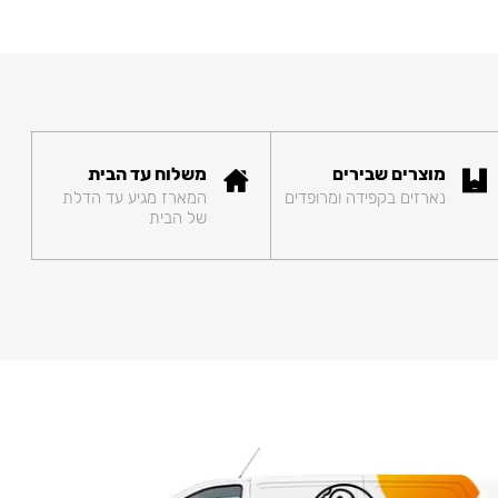
מוצרים שבירים
משלוח עד הבית
נארזים בקפידה ומרופדים
המארז מגיע עד הדלת
של הבית