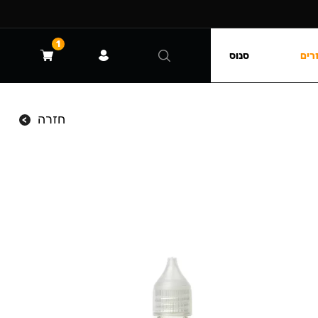
1
רים
סנוס
חזרה